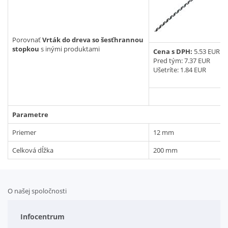
Vyhľadať
Porovnať
Vrták do dreva so šesťhrannou
stopkou
s inými produktami
Cena s DPH:
5.53 EUR
Pred tým:
7.37 EUR
Ušetríte: 1.84 EUR
Parametre
Priemer
12 mm
Celková dĺžka
200 mm
O našej spoločnosti
Doplnkové služby
Obchodné podmienky
Infocentrum
Splátkový systém