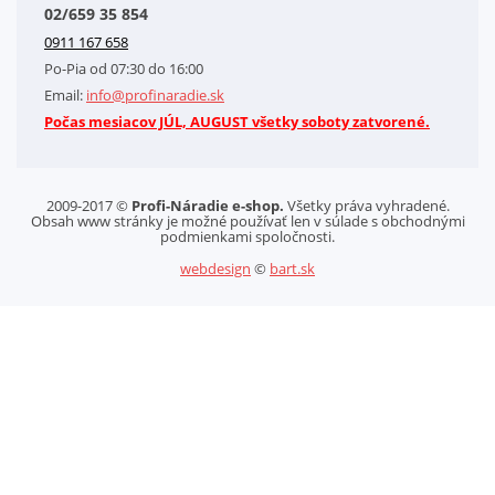
02/659 35 854
Kontakt
0911 167 658
Letáky na stiahnutie
Po-Pia od 07:30 do 16:00
GDPR-Informácie o spracovaní osobných údajov HQ Tools, spol. s r. o.
Email:
info@profinaradie.sk
Cookies
Počas mesiacov JÚL, AUGUST všetky soboty zatvorené.
2009-2017 ©
Profi-Náradie e-shop.
Všetky práva vyhradené.
Obsah www stránky je možné používať len v súlade s obchodnými
podmienkami spoločnosti.
webdesign
©
bart.sk