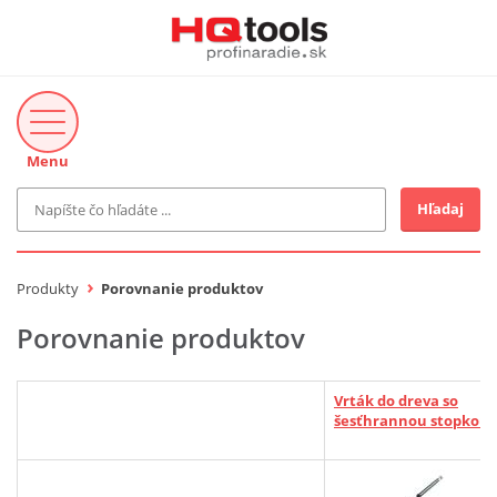
Menu
Hľadaj
Značka
MAKITA
Produkty
Porovnanie produktov
Makita-Záhrada
Bosch Profi
Porovnanie produktov
Bosch
Gardena
Proxxon Industrial
Vrták do dreva so
KNIPEX
šesťhrannou stopkou
Cena do
Stihl
EUR
Fiskars
CMT
novinka v ponuke