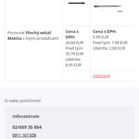
Vyhľadať
Cena s
Cena s DPH:
Porovnať
Plochý sekáč
DPH:
5.99 EUR
Makita
s inými produktami
26.84 EUR
Pred tým:
7.99 EUR
Pred tým:
Ušetríte: 2.00 EUR
35.79 EUR
Ušetríte:
8.95 EUR
odstrániť
O našej spoločnosti
Doplnkové služby
Obchodné podmienky
Infocentrum
Splátkový systém
02/659 35 854
Kontakt
0911 167 658
Letáky na stiahnutie