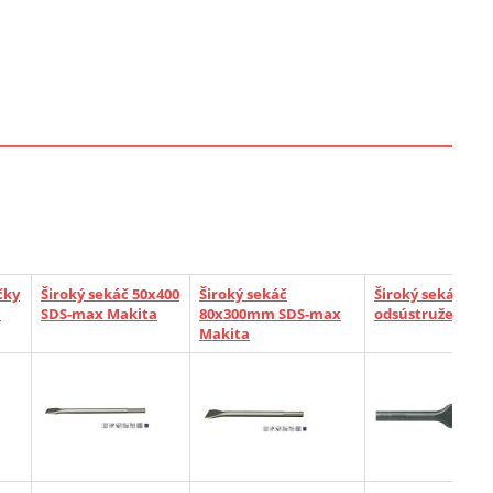
čky
Široký sekáč 50x400
Široký sekáč
Široký sekáč Mak
a
SDS-max Makita
80x300mm SDS-max
odsústruženým
Makita