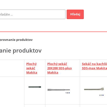
Hľadaj
Záhrada
ofi
orovnanie produktov
anie produktov
Industrial
Plochý
Plochý sekáč
Sekáč na kachli
EUR
sekáč
20X200 SDS-plus
SDS-max Makit
Makita
Makita
a v ponuke