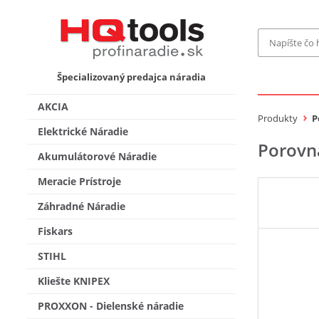
Značka
Špecializovaný predajca náradia
MAKITA
Makita-
AKCIA
Bosch Pr
Produkty
P
Bosch
Elektrické Náradie
Porovn
Gardena
Akumulátorové Náradie
Proxxon 
KNIPEX
Cena do
Meracie Prístroje
Stihl
Fiskars
Záhradné Náradie
CMT
novink
Fiskars
Vyhľadať
STIHL
Kliešte KNIPEX
PROXXON - Dielenské náradie