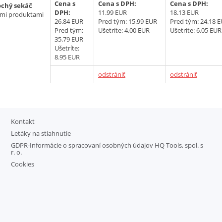
Cena s
Cena s DPH:
Cena s DPH:
ochý sekáč
DPH:
11.99 EUR
18.13 EUR
ými produktami
26.84 EUR
Pred tým:
15.99 EUR
Pred tým:
24.18 
Pred tým:
Ušetríte: 4.00 EUR
Ušetríte: 6.05 EUR
35.79 EUR
Ušetríte:
8.95 EUR
odstrániť
odstrániť
Kontakt
Letáky na stiahnutie
GDPR-Informácie o spracovaní osobných údajov HQ Tools, spol. s
r. o.
Cookies