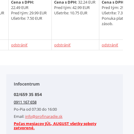
Cena s DPH:
Cena s DPH:
32.24 EUR
Cena s DPH:
22.1
22.49 EUR
Pred tým:
42.99 EUR
Pred tým:
29.47 E
EUR
Pred tým:
29.99 EUR
Ušetríte: 10.75 EUR
Ušetríte: 7.37 EUR
Ušetríte: 7.50 EUR
Ponuka platná do
zásob.
odstrániť
odstrániť
odstrániť
Infocentrum
02/659 35 854
0911 167 658
Po-Pia od 07:30 do 16:00
Email:
info@profinaradie.sk
Počas mesiacov JÚL, AUGUST všetky soboty
zatvorené.