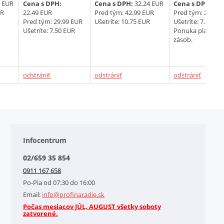
9 EUR
Cena s DPH:
Cena s DPH:
32.24 EUR
Cena s DPH:
22.
UR
22.49 EUR
Pred tým:
42.99 EUR
Pred tým:
29.47 
Pred tým:
29.99 EUR
Ušetríte: 10.75 EUR
Ušetríte: 7.37 EU
Ušetríte: 7.50 EUR
Ponuka platná d
zásob.
odstrániť
odstrániť
odstrániť
Infocentrum
02/659 35 854
0911 167 658
Po-Pia od 07:30 do 16:00
Email:
info@profinaradie.sk
Počas mesiacov JÚL, AUGUST všetky soboty
zatvorené.