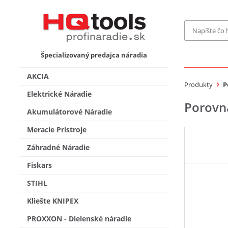
Značka
Špecializovaný predajca náradia
MAKITA
Makita-
AKCIA
Bosch Pr
Produkty
P
Bosch
Elektrické Náradie
Porovn
Gardena
Akumulátorové Náradie
Proxxon 
KNIPEX
Cena do
Meracie Prístroje
Stihl
Fiskars
Záhradné Náradie
CMT
novink
Fiskars
Vyhľadať
STIHL
Kliešte KNIPEX
PROXXON - Dielenské náradie