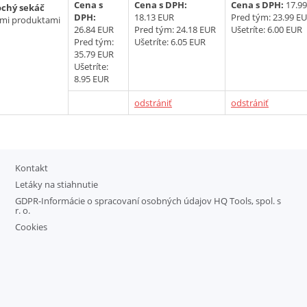
Cena s
Cena s DPH:
Cena s DPH:
17.9
ochý sekáč
DPH:
18.13 EUR
Pred tým:
23.99 E
ými produktami
26.84 EUR
Pred tým:
24.18 EUR
Ušetríte: 6.00 EUR
Pred tým:
Ušetríte: 6.05 EUR
35.79 EUR
Ušetríte:
8.95 EUR
odstrániť
odstrániť
Kontakt
Letáky na stiahnutie
GDPR-Informácie o spracovaní osobných údajov HQ Tools, spol. s
r. o.
Cookies