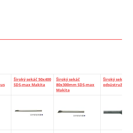
Široký sekáč 50x400
Široký sekáč
Široký sekáč Ma
lus
SDS-max Makita
80x300mm SDS-max
odsústružený
Makita