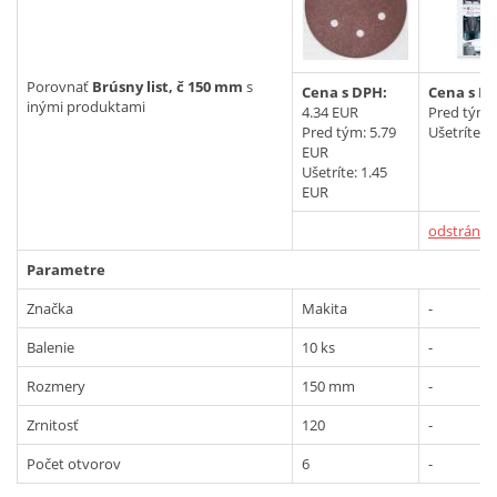
Vyhľadať
Porovnať
Brúsny list, č 150 mm
s
Cena s DPH:
Cena s D
inými produktami
4.34 EUR
Pred tým:
Pred tým:
5.79
Ušetríte: 
EUR
Ušetríte: 1.45
EUR
odstrániť
Parametre
Značka
Makita
-
Balenie
10 ks
-
Rozmery
150 mm
-
Zrnitosť
120
-
Počet otvorov
6
-