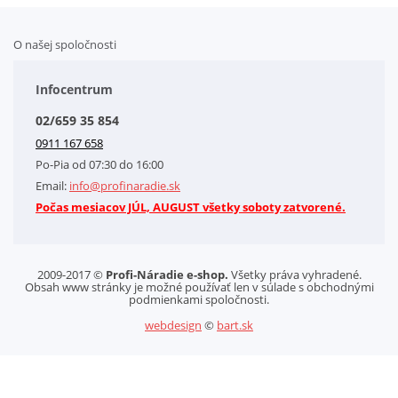
O našej spoločnosti
Doplnkové služby
Obchodné podmienky
Infocentrum
Splátkový systém
02/659 35 854
Kontakt
0911 167 658
Letáky na stiahnutie
Po-Pia od 07:30 do 16:00
GDPR-Informácie o spracovaní osobných údajov HQ Tools, spol. s r. o.
Email:
info@profinaradie.sk
Cookies
Počas mesiacov JÚL, AUGUST všetky soboty zatvorené.
2009-2017 ©
Profi-Náradie e-shop.
Všetky práva vyhradené.
Obsah www stránky je možné používať len v súlade s obchodnými
podmienkami spoločnosti.
webdesign
©
bart.sk