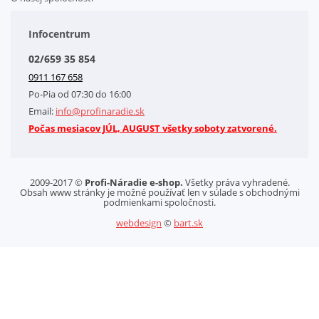
Doplnkové služby
Obchodné podmienky
Infocentrum
Splátkový systém
02/659 35 854
Kontakt
0911 167 658
Letáky na stiahnutie
Po-Pia od 07:30 do 16:00
GDPR-Informácie o spracovaní osobných údajov HQ Tools, spol. s r. o.
Email:
info@profinaradie.sk
Cookies
Počas mesiacov JÚL, AUGUST všetky soboty zatvorené.
2009-2017 ©
Profi-Náradie e-shop.
Všetky práva vyhradené.
Obsah www stránky je možné používať len v súlade s obchodnými
podmienkami spoločnosti.
webdesign
©
bart.sk