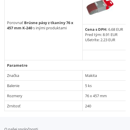
Vyhľadať
Porovnať
Brúsne pásy z tkaniny 76 x
457 mm K-240
s inými produktami
Cena s DPH:
6.68 EUR
Pred tým:
8.91 EUR
Ušetríte: 2.23 EUR
Parametre
Značka
Makita
Balenie
5 ks
Rozmery
76 x 457 mm
Zrnitosť
240
O našej spoločnosti