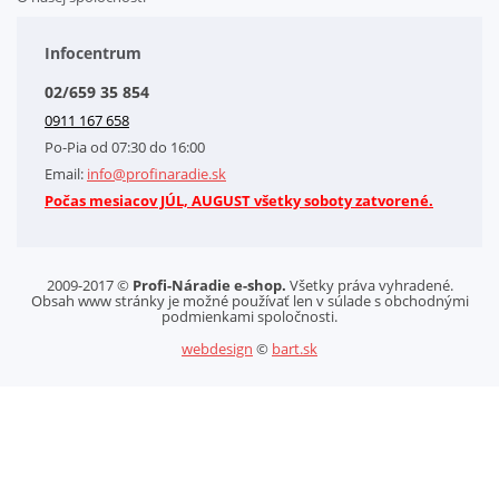
Doplnkové služby
Obchodné podmienky
Infocentrum
Splátkový systém
02/659 35 854
Kontakt
0911 167 658
Letáky na stiahnutie
Po-Pia od 07:30 do 16:00
GDPR-Informácie o spracovaní osobných údajov HQ Tools, spol. s r. o.
Email:
info@profinaradie.sk
Cookies
Počas mesiacov JÚL, AUGUST všetky soboty zatvorené.
2009-2017 ©
Profi-Náradie e-shop.
Všetky práva vyhradené.
Obsah www stránky je možné používať len v súlade s obchodnými
podmienkami spoločnosti.
webdesign
©
bart.sk