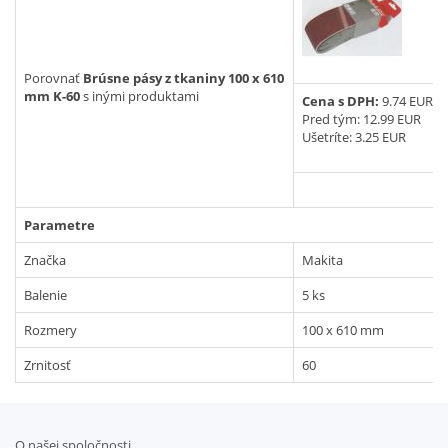
Vyhľadať
Porovnať
Brúsne pásy z tkaniny 100 x 610
mm K-60
s inými produktami
Cena s DPH:
9.74 EUR
Pred tým:
12.99 EUR
Ušetríte: 3.25 EUR
Parametre
Značka
Makita
Balenie
5 ks
Rozmery
100 x 610 mm
Zrnitosť
60
O našej spoločnosti