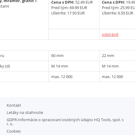
y, mramor, granit
s
Cena s DPH:
52.49 EUR
Cena s DPH:
19.4
ktami
Pred tým:
69.99 EUR
Pred tým:
25.99 E
Ušetríte: 17.50 EUR
Ušetríte: 6.50 EUR
odstrániť
oru
60 mm
22 mm
ky (d)
M 14 mm
M 14 mm
max. 12 000
max. 12 000
Kontakt
Letáky na stiahnutie
GDPR-Informácie o spracovaní osobných údajov HQ Tools, spol. s
r. o.
Cookies