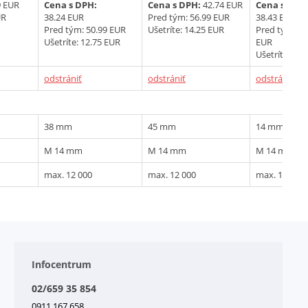
9 EUR
Cena s DPH:
Cena s DPH:
42.74 EUR
Cena s DPH
UR
38.24 EUR
Pred tým:
56.99 EUR
38.43 EUR
Pred tým:
50.99 EUR
Ušetríte: 14.25 EUR
Pred tým:
51
Ušetríte: 12.75 EUR
EUR
Ušetríte: 12.
odstrániť
odstrániť
odstrániť
38 mm
45 mm
14 mm
M 14 mm
M 14 mm
M 14 mm
max. 12 000
max. 12 000
max. 12 000
Infocentrum
02/659 35 854
0911 167 658