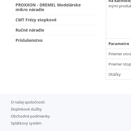
na kachličk
PROXXON - DREMEL Modelárske
inými produ
mikro náradie
CMT Frézy stopkové
Ručné náradie
Príslušenstvo
Parametre
Priemer otv
Priemer stop
Otáčky
O našej spoločnosti
Doplnkové služby
Obchodné podmienky
Splátkový systém