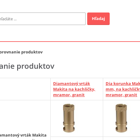
Hľadaj
Záhrada
ofi
orovnanie produktov
anie produktov
Industrial
Diamantový vrták
Dia korunka Mak
EUR
Makita na kachličky,
mm, na kachličk
mramor, granit
mramor, granit
a v ponuke
amantový vrták Makita