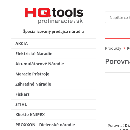
Značka
Špecializovaný predajca náradia
MAKITA
Makita-
AKCIA
Bosch Pr
Produkty
P
Bosch
Elektrické Náradie
Porovn
Gardena
Akumulátorové Náradie
Proxxon 
KNIPEX
Cena do
Meracie Prístroje
Stihl
Fiskars
Záhradné Náradie
CMT
novink
Fiskars
Vyhľadať
STIHL
Kliešte KNIPEX
PROXXON - Dielenské náradie
Porovnať
Di