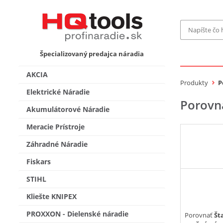
Značka
Špecializovaný predajca náradia
MAKITA
Makita-
AKCIA
Bosch Pr
Produkty
P
Bosch
Elektrické Náradie
Porovn
Gardena
Akumulátorové Náradie
Proxxon 
KNIPEX
Cena do
Meracie Prístroje
Stihl
Fiskars
Záhradné Náradie
CMT
novink
Fiskars
Vyhľadať
STIHL
Kliešte KNIPEX
PROXXON - Dielenské náradie
Porovnať
Št