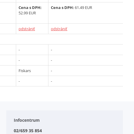
Cena s DPH:
Cena s DPH:
61.49 EUR
Ce
52.99 EUR
odstrániť
odstrániť
ods
-
-
-
-
-
-
Fiskars
-
-
-
-
-
Infocentrum
02/659 35 854