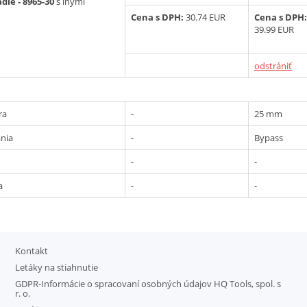
die - 8965-30
s inými
Cena s DPH:
30.74 EUR
Cena s DPH:
39.99 EUR
odstrániť
ra
-
25 mm
ania
-
Bypass
-
-
a
-
-
Kontakt
Letáky na stiahnutie
GDPR-Informácie o spracovaní osobných údajov HQ Tools, spol. s
r. o.