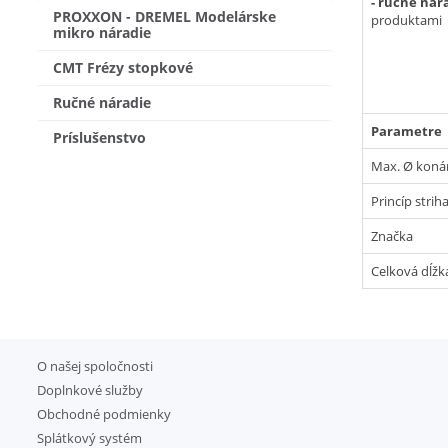
- ručné nára
PROXXON - DREMEL Modelárske
produktami
mikro náradie
CMT Frézy stopkové
Ručné náradie
Parametre
Príslušenstvo
Max. Ø koná
Princíp strih
Značka
Celková dĺžk
O našej spoločnosti
Doplnkové služby
Obchodné podmienky
Splátkový systém