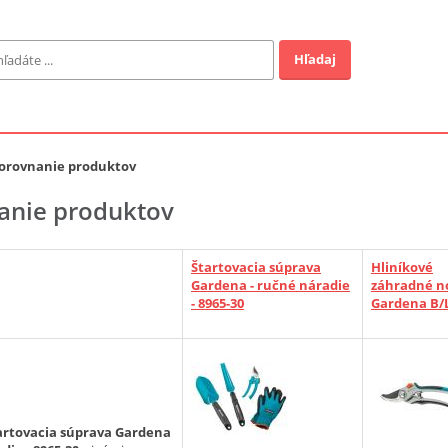
Hľadaj
Záhrada
ofi
orovnanie produktov
anie produktov
Industrial
Štartovacia súprava
Hliníkové
EUR
Gardena - ručné náradie
záhradné n
- 8965-30
Gardena B/
a v ponuke
artovacia súprava Gardena