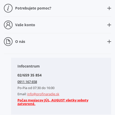
Potrebujete pomoc?
Ako nakupovať
Ako sa registrovať
Vaše konto
Nová registrácia
Prečo sa registrovať
O nás
Zabudli ste heslo
O našej spoločnosti
Doplnkové služby
Obchodné podmienky
Infocentrum
Splátkový systém
02/659 35 854
Kontakt
0911 167 658
Letáky na stiahnutie
Po-Pia od 07:30 do 16:00
GDPR-Informácie o spracovaní osobných údajov HQ Tools, spol. s r. o.
Email:
info@profinaradie.sk
Cookies
Počas mesiacov JÚL, AUGUST všetky soboty
zatvorené.