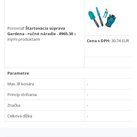
CMT
novinka v ponuke
Vyhľadať
Porovnať
Štartovacia súprava
Gardena - ručné náradie - 8965-30
s
inými produktami
Cena s DPH:
30.74 EUR
Parametre
Max. Ø konára
-
Princíp strihania
-
Značka
-
Celková dĺžka
-