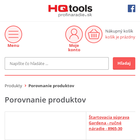
Nákupný košík
košík je prázdny
Menu
Moje
konto
Hľadaj
Značka
MAKITA
Produkty
Porovnanie produktov
Makita-Záhrada
Bosch Profi
Porovnanie produktov
Bosch
Gardena
Proxxon Industrial
Štartovacia súprava
KNIPEX
Gardena - ručné
Cena do
Stihl
náradie - 8965-30
EUR
Fiskars