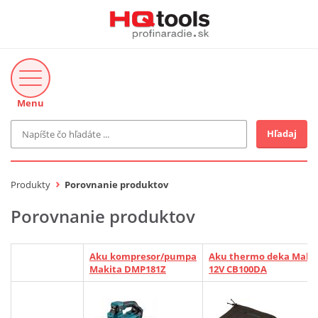
Menu
Hľadaj
Značka
MAKITA
Produkty
Porovnanie produktov
Makita-Záhrada
Bosch Profi
Porovnanie produktov
Bosch
Gardena
Proxxon Industrial
Aku kompresor/pumpa
Aku thermo deka Maki
KNIPEX
Makita DMP181Z
12V CB100DA
Cena do
Stihl
EUR
Fiskars
CMT
novinka v ponuke