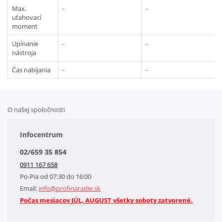
Max.
-
-
uťahovací
moment
Upínanie
-
-
nástroja
Čas nabíjania
-
-
O našej spoločnosti
Doplnkové služby
Obchodné podmienky
Infocentrum
Splátkový systém
02/659 35 854
Kontakt
0911 167 658
Letáky na stiahnutie
Po-Pia od 07:30 do 16:00
GDPR-Informácie o spracovaní osobných údajov HQ Tools, spol. s r. o.
Email:
info@profinaradie.sk
Cookies
Počas mesiacov JÚL, AUGUST všetky soboty zatvorené.