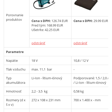
Vyhľadať
Porovnanie
produktov
Cena s DPH:
126.74 EUR
Cena s DPH:
29.99 EUR
Pred tým:
168.99 EUR
Ušetríte: 42.25 EUR
odstrániť
odstrániť
Parametre
Napätie
18 V
10,8 / 12 V
Tlak vzduchu
max. 11,1 bar
-
Typ
Li-Ion - lítium-iónový
Podporované: 1,5 / 2,0 / 4
akumulátora
/ Li-Ion - lítium-iónový
Hmotnosť
2,2 - 3,5 kg
0,58 kg
Rozmery (d x
272 x 108 x 231 mm
700 x 1.400 x - mm
š x v)