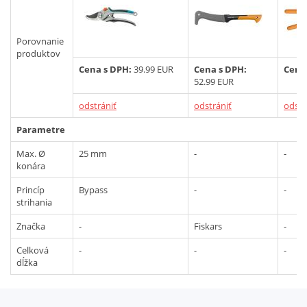
Vyhľadať
Porovnanie
produktov
Cena s DPH:
39.99 EUR
Cena s DPH:
Cena
52.99 EUR
odstrániť
odstrániť
odstr
Parametre
Max. Ø
25 mm
-
-
konára
Princíp
Bypass
-
-
strihania
Značka
-
Fiskars
-
Celková
-
-
-
dĺžka