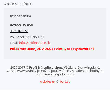
O našej spoločnosti
Doplnkové služby
Obchodné podmienky
Infocentrum
Splátkový systém
02/659 35 854
Kontakt
0911 167 658
Letáky na stiahnutie
Po-Pia od 07:30 do 16:00
GDPR-Informácie o spracovaní osobných údajov HQ Tools, spol. s r. o.
Email:
info@profinaradie.sk
Cookies
Počas mesiacov JÚL, AUGUST všetky soboty zatvorené.
2009-2017 ©
Profi-Náradie e-shop.
Všetky práva vyhradené.
Obsah www stránky je možné používať len v súlade s obchodnými
podmienkami spoločnosti.
webdesign
©
bart.sk