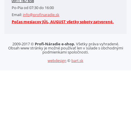
0911 167 658
Letáky na stiahnutie
Po-Pia od 07:30 do 16:00
GDPR-Informácie o spracovaní osobných údajov HQ Tools, spol. s r. o.
Email:
info@profinaradie.sk
Cookies
Počas mesiacov JÚL, AUGUST všetky soboty zatvorené.
2009-2017 ©
Profi-Náradie e-shop.
Všetky práva vyhradené.
Obsah www stránky je možné používať len v súlade s obchodnými
podmienkami spoločnosti.
webdesign
©
bart.sk