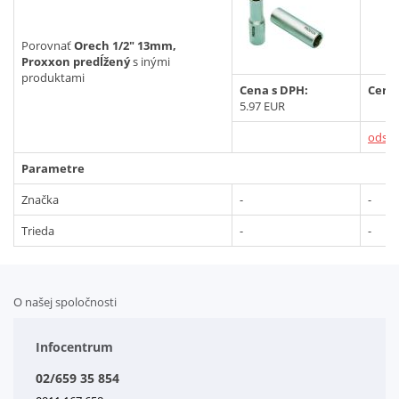
Vyhľadať
Porovnať
Orech 1/2" 13mm,
Proxxon predĺžený
s inými
produktami
Cena s DPH:
Cena
5.97 EUR
odstr
Parametre
Značka
-
-
Trieda
-
-
O našej spoločnosti
Doplnkové služby
Obchodné podmienky
Infocentrum
Splátkový systém
02/659 35 854
Kontakt