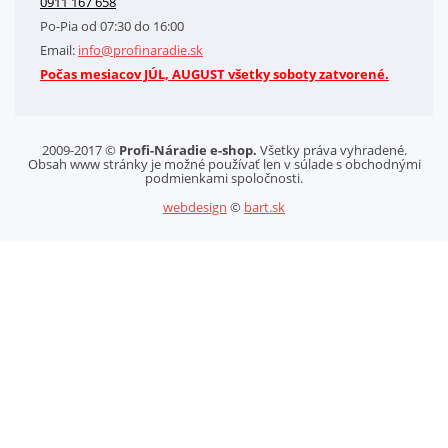
0911 167 658
Letáky na stiahnutie
Po-Pia od 07:30 do 16:00
GDPR-Informácie o spracovaní osobných údajov HQ Tools, spol. s r. o.
Email:
info@profinaradie.sk
Cookies
Počas mesiacov JÚL, AUGUST všetky soboty zatvorené.
2009-2017 ©
Profi-Náradie e-shop.
Všetky práva vyhradené.
Obsah www stránky je možné používať len v súlade s obchodnými
podmienkami spoločnosti.
webdesign
©
bart.sk