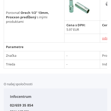
Vyhľadať
Porovnať
Orech 1/2" 13mm,
Proxxon predĺžený
s inými
produktami
Cena s DPH:
Cena
5.97 EUR
odstr
Parametre
Značka
-
Prox
Trieda
-
Indust
O našej spoločnosti
Doplnkové služby
Obchodné podmienky
Infocentrum
Splátkový systém
02/659 35 854
Kontakt