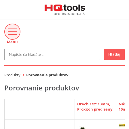
Menu
Hľadaj
Značka
MAKITA
Produkty
Porovnanie produktov
Makita-Záhrada
Bosch Profi
Porovnanie produktov
Bosch
Gardena
Proxxon Industrial
Orech 1/2" 13mm,
Nást
KNIPEX
Proxxon predĺžený
10mm
Cena do
Stihl
EUR
Fiskars
CMT
novinka v ponuke