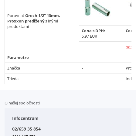
Vyhľadať
Porovnať
Orech 1/2" 13mm,
Proxxon predĺžený
s inými
produktami
Cena s DPH:
Cena
5.97 EUR
odstr
Parametre
Značka
-
Prox
Trieda
-
Indus
O našej spoločnosti
Doplnkové služby
Obchodné podmienky
Infocentrum
Splátkový systém
02/659 35 854
Kontakt