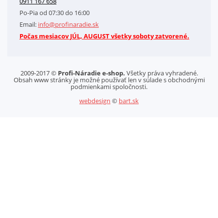
0911 167 658
Letáky na stiahnutie
Po-Pia od 07:30 do 16:00
GDPR-Informácie o spracovaní osobných údajov HQ Tools, spol. s r. o.
Email:
info@profinaradie.sk
Cookies
Počas mesiacov JÚL, AUGUST všetky soboty zatvorené.
2009-2017 ©
Profi-Náradie e-shop.
Všetky práva vyhradené.
Obsah www stránky je možné používať len v súlade s obchodnými
podmienkami spoločnosti.
webdesign
©
bart.sk