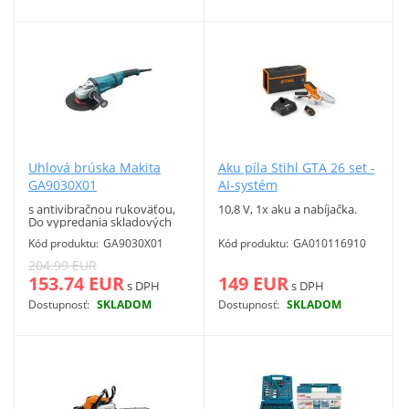
Uhlová brúska Makita
Aku píla Stihl GTA 26 set -
GA9030X01
AI-systém
s antivibračnou rukoväťou,
10,8 V, 1x aku a nabíjačka.
Do vypredania skladových
zásob!
Kód produktu:
GA9030X01
Kód produktu:
GA010116910
204.99 EUR
153.74 EUR
149 EUR
s DPH
s DPH
Dostupnosť:
SKLADOM
Dostupnosť:
SKLADOM
Viac info
Viac info