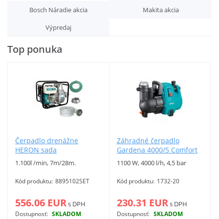
Bosch Náradie akcia
Makita akcia
Vyhľadať
Výpredaj
Top ponuka
Čerpadlo drenážne
Záhradné čerpadlo
HERON sada
Gardena 4000/5 Comfort
1.100l /min, 7m/28m.
1100 W, 4000 l/h, 4,5 bar
Kód produktu:
8895102SET
Kód produktu:
1732-20
556.06 EUR
230.31 EUR
s DPH
s DPH
Dostupnosť:
SKLADOM
Dostupnosť:
SKLADOM
Viac info
Viac info