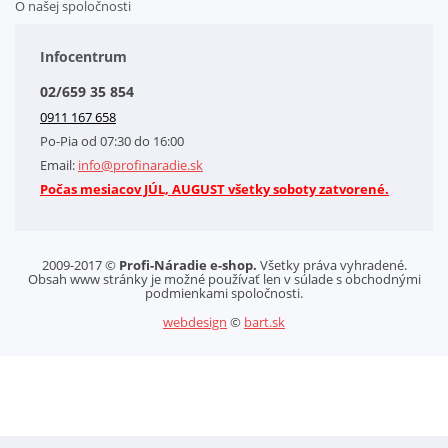
O našej spoločnosti
Doplnkové služby
Obchodné podmienky
Infocentrum
Splátkový systém
02/659 35 854
Kontakt
0911 167 658
Letáky na stiahnutie
Po-Pia od 07:30 do 16:00
GDPR-Informácie o spracovaní osobných údajov HQ Tools, spol. s r. o.
Email:
info@profinaradie.sk
Cookies
Počas mesiacov JÚL, AUGUST všetky soboty zatvorené.
2009-2017 ©
Profi-Náradie e-shop.
Všetky práva vyhradené.
Obsah www stránky je možné používať len v súlade s obchodnými
podmienkami spoločnosti.
webdesign
©
bart.sk