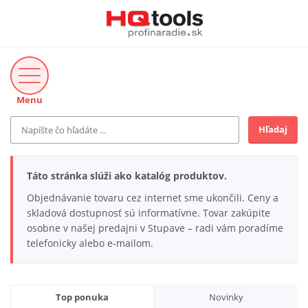
Menu
Hľadaj
Značka
MAKITA
Táto stránka slúži ako katalóg produktov.
Makita-Záhrada
Objednávanie tovaru cez internet sme ukončili. Ceny a
Bosch Profi
skladová dostupnosť sú informatívne. Tovar zakúpite
Bosch
osobne v našej predajni v Stupave – radi vám poradíme
Gardena
telefonicky alebo e-mailom.
Proxxon Industrial
KNIPEX
Cena do
Stihl
EUR
Fiskars
Top ponuka
Novinky
CMT
novinka v ponuke