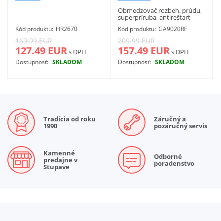
Obmedzovač rozbeh. prúdu,
superpríruba, antireštart
Kód produktu:
HR2670
Kód produktu:
GA9020RF
169.99 EUR
209.99 EUR
127.49 EUR
157.49 EUR
s DPH
s DPH
Dostupnosť:
SKLADOM
Dostupnosť:
SKLADOM
Viac info
Viac info
Tradícia od roku
Záručný a
1990
pozáručný servis
Kamenné
Odborné
predajne v
poradenstvo
Stupave