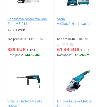
Benzínová motorová píla
Sada
Stihl MS 211
vrtákov/skrutkovacích
hrotov Makita 212-dielna
1,7/2,3 kW/k
Kód produktu:
11390113070
Kód produktu:
E-06270
81.99 EUR
329 EUR
61.49 EUR
s DPH
s DPH
Dostupnosť:
SKLADOM
Dostupnosť:
SKLADOM
Viac info
Viac info
Vŕtacie kladivo Makita
Uhlová brúska Makita
HR2670
GA9020RF