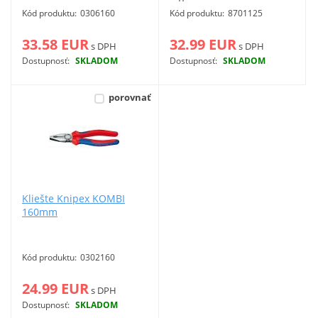
Kód produktu:
0306160
Kód produktu:
8701125
33.58 EUR
32.99 EUR
s DPH
s DPH
Dostupnosť:
SKLADOM
Dostupnosť:
SKLADOM
Viac info
Viac info
porovnať
Kliešte Knipex KOMBI
160mm
Kód produktu:
0302160
24.99 EUR
s DPH
Dostupnosť:
SKLADOM
Viac info