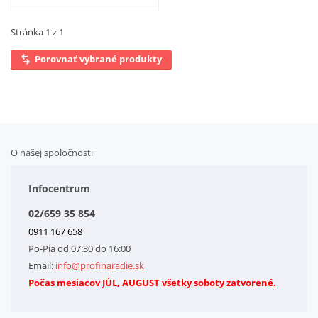
Stránka 1 z 1
Porovnať vybrané produkty
O našej spoločnosti
Doplnkové služby
Obchodné podmienky
Infocentrum
Splátkový systém
02/659 35 854
Kontakt
0911 167 658
Letáky na stiahnutie
Po-Pia od 07:30 do 16:00
GDPR-Informácie o spracovaní osobných údajov HQ Tools, spol. s r. o.
Email:
info@profinaradie.sk
Cookies
Počas mesiacov JÚL, AUGUST všetky soboty zatvorené.