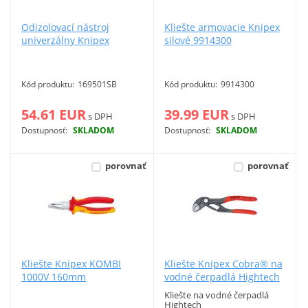
Odizolovací nástroj
Kliešte armovacie Knipex
univerzálny Knipex
silové 9914300
169501SB ErgoStrip
Kód produktu:
169501SB
Kód produktu:
9914300
54.61 EUR
39.99 EUR
s DPH
s DPH
Dostupnosť:
SKLADOM
Dostupnosť:
SKLADOM
Viac info
Viac info
porovnať
porovnať
Kliešte Knipex KOMBI
Kliešte Knipex Cobra® na
1000V 160mm
vodné čerpadlá Hightech
- 8701125
Kliešte na vodné čerpadlá
Hightech