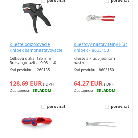
porovnať
porovnať
Vyhľadať
Kliešte odizolovacie
Kliešťový nastaviteľný kľúč
Knipex samonastavovacie
Knipex - 8603150
1260135
Celková dĺžka: 135 mm
kliešte a kľúč v jednom
Rozsah použitia: 0,08 - 1,0
nástroji
mm2 Dĺžkový doraz: 2,5 - 7,0
Kód produktu:
1260135
Kód produktu:
8603150
mm
128.69 EUR
64.27 EUR
s DPH
s DPH
Dostupnosť:
SKLADOM
Dostupnosť:
SKLADOM
Viac info
Viac info
porovnať
porovnať