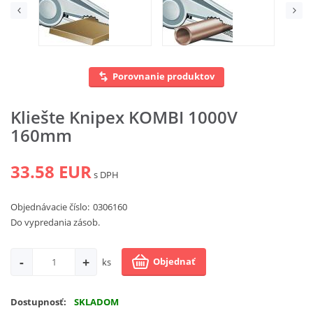
CMT
novinka v ponuke
Vyhľadať
Porovnanie produktov
Kliešte Knipex KOMBI 1000V
160mm
33.58 EUR
s DPH
Objednávacie číslo:
0306160
Do vypredania zásob.
-
+
Objednať
ks
Dostupnosť:
SKLADOM