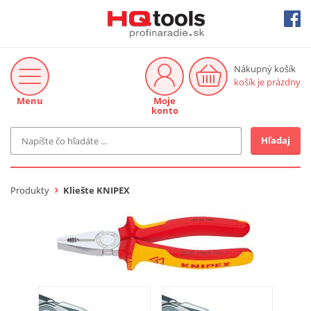
Nákupný košík
košík je prázdny
Menu
Moje
konto
Hľadaj
Značka
MAKITA
Produkty
Kliešte KNIPEX
Makita-Záhrada
Bosch Profi
Bosch
Gardena
Proxxon Industrial
KNIPEX
Cena do
Stihl
EUR
Fiskars