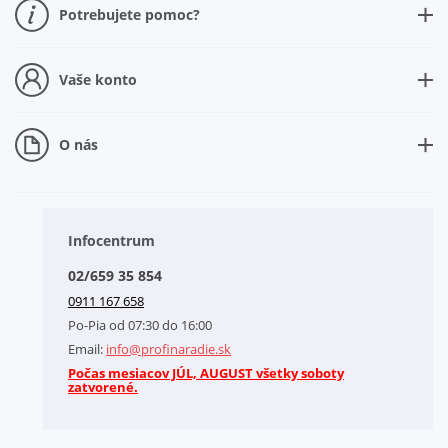
Potrebujete pomoc?
Ako nakupovať
Ako sa registrovať
Vaše konto
Nová registrácia
Prečo sa registrovať
O nás
Zabudli ste heslo
O našej spoločnosti
Doplnkové služby
Obchodné podmienky
Infocentrum
Splátkový systém
02/659 35 854
Kontakt
0911 167 658
Letáky na stiahnutie
Po-Pia od 07:30 do 16:00
GDPR-Informácie o spracovaní osobných údajov HQ Tools, spol. s r. o.
Email:
info@profinaradie.sk
Cookies
Počas mesiacov JÚL, AUGUST všetky soboty
zatvorené.