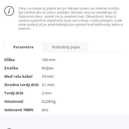
Ceny v e-shope sú platné len pri nákupe tovaru cez internet a môžu
byť odlišné ako sú ceny v predajni. Na tieto ceny sa nevzťahuje už
žiadna iná zľava - pokiaľ nie je uvedené inak. Zákazníkovi, ktorý si
osobne vyzdvihne objednaný tovar cez e-shop v našej predajni, bude
tovar vydaný až po predchádzajúcom vyzvaní buď telefonicky alebo e-
mailom.
Parametre
Podrobný popis
Dĺžka
160 mm
Značka
Knipex
Meď +alu kábel
10 mm
Stredne tvrdý drôt
3,1 mm
Tvrdý drôt
2 mm
Hmotnosť
0,228 kg
Izolované 1000V
áno