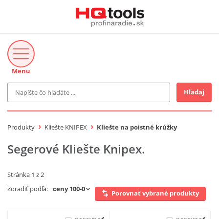
Menu
Hľadaj
Značka
MAKITA
Produkty
Kliešte KNIPEX
Kliešte na poistné krúžky
Makita-Záhrada
Bosch Profi
Segerové Kliešte Knipex.
Bosch
Gardena
Proxxon Industrial
Stránka 1 z 2
KNIPEX
Cena do
Zoradiť podľa:
Porovnať vybrané produkty
Stihl
EUR
Fiskars
CMT
novinka v ponuke