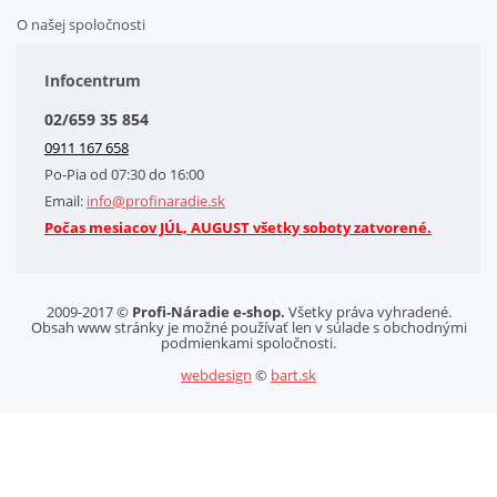
O našej spoločnosti
Doplnkové služby
Obchodné podmienky
Infocentrum
Splátkový systém
02/659 35 854
Kontakt
0911 167 658
Letáky na stiahnutie
Po-Pia od 07:30 do 16:00
GDPR-Informácie o spracovaní osobných údajov HQ Tools, spol. s r. o.
Email:
info@profinaradie.sk
Cookies
Počas mesiacov JÚL, AUGUST všetky soboty zatvorené.
2009-2017 ©
Profi-Náradie e-shop.
Všetky práva vyhradené.
Obsah www stránky je možné používať len v súlade s obchodnými
podmienkami spoločnosti.
webdesign
©
bart.sk