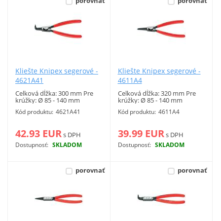
porovnať
porovnať
Vyhľadať
Kliešte Knipex segerové -
Kliešte Knipex segerové -
4621A41
4611A4
Celková dĺžka: 300 mm Pre
Celková dĺžka: 320 mm Pre
krúžky: Ø 85 - 140 mm
krúžky: Ø 85 - 140 mm
Vonkajšie poistné krúžky.
Vonkajšie poistné krúžky.
Kód produktu:
4621A41
Kód produktu:
4611A4
42.93 EUR
39.99 EUR
s DPH
s DPH
Dostupnosť:
SKLADOM
Dostupnosť:
SKLADOM
Viac info
Viac info
porovnať
porovnať