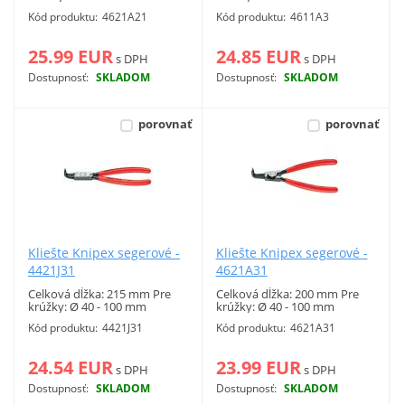
Vonkajšie poistné krúžky.
Vonkajšie poistné krúžky.
Kód produktu:
4621A21
Kód produktu:
4611A3
25.99 EUR
24.85 EUR
s DPH
s DPH
Dostupnosť:
SKLADOM
Dostupnosť:
SKLADOM
Viac info
Viac info
porovnať
porovnať
Kliešte Knipex segerové -
Kliešte Knipex segerové -
4421J31
4621A31
Celková dĺžka: 215 mm Pre
Celková dĺžka: 200 mm Pre
krúžky: Ø 40 - 100 mm
krúžky: Ø 40 - 100 mm
Vnútorné poistné krúžky.
Vonkajšie poistné krúžky.
Kód produktu:
4421J31
Kód produktu:
4621A31
24.54 EUR
23.99 EUR
s DPH
s DPH
Dostupnosť:
SKLADOM
Dostupnosť:
SKLADOM
Viac info
Viac info