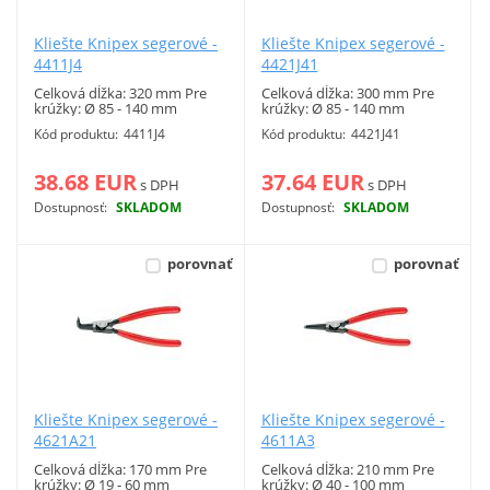
Kliešte Knipex segerové -
Kliešte Knipex segerové -
4411J4
4421J41
Celková dĺžka: 320 mm Pre
Celková dĺžka: 300 mm Pre
krúžky: Ø 85 - 140 mm
krúžky: Ø 85 - 140 mm
Vnútorné poistné krúžky.
Vnútorné poistné krúžky.
Kód produktu:
4411J4
Kód produktu:
4421J41
38.68 EUR
37.64 EUR
s DPH
s DPH
Dostupnosť:
SKLADOM
Dostupnosť:
SKLADOM
Viac info
Viac info
porovnať
porovnať
Kliešte Knipex segerové -
Kliešte Knipex segerové -
4621A21
4611A3
Celková dĺžka: 170 mm Pre
Celková dĺžka: 210 mm Pre
krúžky: Ø 19 - 60 mm
krúžky: Ø 40 - 100 mm