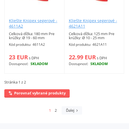
Kliešte Knipex segerové -
Kliešte Knipex segerové -
4611A2
4621A11
Celková dĺžka: 180 mm Pre
Celková dĺžka: 125 mm Pre
krúžky: Ø 19 - 60 mm
krúžky: Ø 10 - 25 mm
Vonkajšie poistné krúžky.
Vonkajšie poistné krúžky.
Kód produktu:
4611A2
Kód produktu:
4621A11
23 EUR
22.99 EUR
s DPH
s DPH
Dostupnosť:
SKLADOM
Dostupnosť:
SKLADOM
Viac info
Viac info
Stránka 1 z 2
Porovnať vybrané produkty
1
2
Ďalej