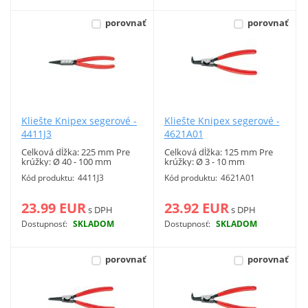
porovnať
porovnať
Kliešte Knipex segerové -
Kliešte Knipex segerové -
4411J3
4621A01
Celková dĺžka: 225 mm Pre
Celková dĺžka: 125 mm Pre
krúžky: Ø 40 - 100 mm
krúžky: Ø 3 - 10 mm
Vnútorné poistné krúžky.
Vonkajšie poistné krúžky.
Kód produktu:
4411J3
Kód produktu:
4621A01
23.99 EUR
23.92 EUR
s DPH
s DPH
Dostupnosť:
SKLADOM
Dostupnosť:
SKLADOM
Viac info
Viac info
porovnať
porovnať