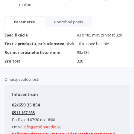
mailom.
Parametre
Podrobný popis
Špecifikácia
93 x 185 mm, zrnitosť 320
Text k produktu, príslušenstvo, sivá
10-kusové balenie
Rozmer brúsneho listu v mm
93x186
Zrnitosť
320
O našej spoločnosti
Doplnkové služby
Obchodné podmienky
Infocentrum
Splátkový systém
02/659 35 854
Kontakt
0911 167 658
Letáky na stiahnutie
Po-Pia od 07:30 do 16:00
GDPR-Informácie o spracovaní osobných údajov HQ Tools, spol. s r. o.
Email:
info@profinaradie.sk
Cookies
Počas mesiacov JÚL, AUGUST všetky soboty zatvorené.