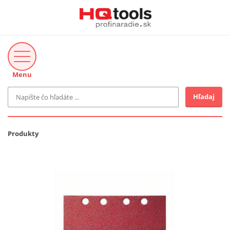
Menu
Hľadaj
Značka
MAKITA
Produkty
Makita-Záhrada
Bosch Profi
Bosch
Gardena
Proxxon Industrial
KNIPEX
Cena do
Stihl
EUR
Fiskars
CMT
novinka v ponuke