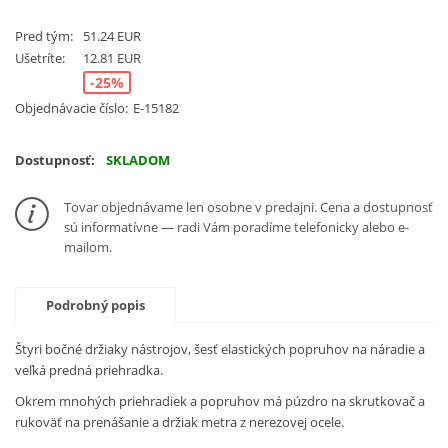
Pred tým:
51.24 EUR
Ušetríte:
12.81 EUR
-25%
Objednávacie číslo:
E-15182
Dostupnosť:
SKLADOM
Tovar objednávame len osobne v predajni. Cena a dostupnosť
sú informatívne — radi Vám poradíme telefonicky alebo e-
mailom.
Podrobný popis
Štyri bočné držiaky nástrojov, šesť elastických popruhov na náradie a
veľká predná priehradka.
Okrem mnohých priehradiek a popruhov má púzdro na skrutkovač a
rukoväť na prenášanie a držiak metra z nerezovej ocele.