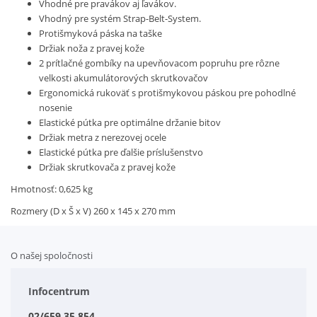
Vhodné pre pravákov aj ľavákov.
Vhodný pre systém Strap-Belt-System.
Protišmyková páska na taške
Držiak noža z pravej kože
2 prítlačné gombíky na upevňovacom popruhu pre rôzne
velkosti akumulátorových skrutkovačov
Ergonomická rukoväť s protišmykovou páskou pre pohodlné
nosenie
Elastické pútka pre optimálne držanie bitov
Držiak metra z nerezovej ocele
Elastické pútka pre ďalšie príslušenstvo
Držiak skrutkovača z pravej kože
Hmotnosť: 0,625 kg
Rozmery (D x Š x V) 260 x 145 x 270 mm
O našej spoločnosti
Doplnkové služby
Obchodné podmienky
Infocentrum
Splátkový systém
02/659 35 854