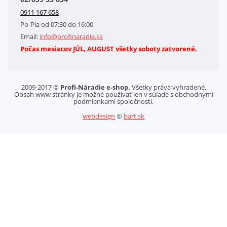
Kontakt
0911 167 658
Letáky na stiahnutie
Po-Pia od 07:30 do 16:00
GDPR-Informácie o spracovaní osobných údajov HQ Tools, spol. s r. o.
Email:
info@profinaradie.sk
Cookies
Počas mesiacov JÚL, AUGUST všetky soboty zatvorené.
2009-2017 ©
Profi-Náradie e-shop.
Všetky práva vyhradené.
Obsah www stránky je možné používať len v súlade s obchodnými
podmienkami spoločnosti.
webdesign
©
bart.sk