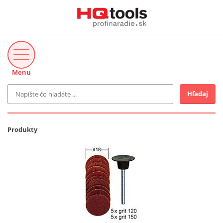
Menu
Hľadaj
Značka
MAKITA
Produkty
Makita-Záhrada
Bosch Profi
Bosch
Gardena
Proxxon Industrial
KNIPEX
Cena do
Stihl
EUR
Fiskars
CMT
novinka v ponuke