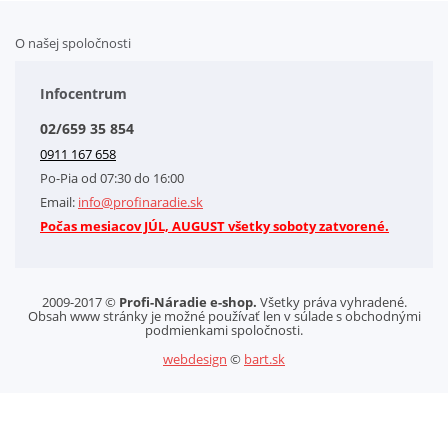
O našej spoločnosti
Doplnkové služby
Obchodné podmienky
Infocentrum
Splátkový systém
02/659 35 854
Kontakt
0911 167 658
Letáky na stiahnutie
Po-Pia od 07:30 do 16:00
GDPR-Informácie o spracovaní osobných údajov HQ Tools, spol. s r. o.
Email:
info@profinaradie.sk
Cookies
Počas mesiacov JÚL, AUGUST všetky soboty zatvorené.
2009-2017 ©
Profi-Náradie e-shop.
Všetky práva vyhradené.
Obsah www stránky je možné používať len v súlade s obchodnými
podmienkami spoločnosti.
webdesign
©
bart.sk