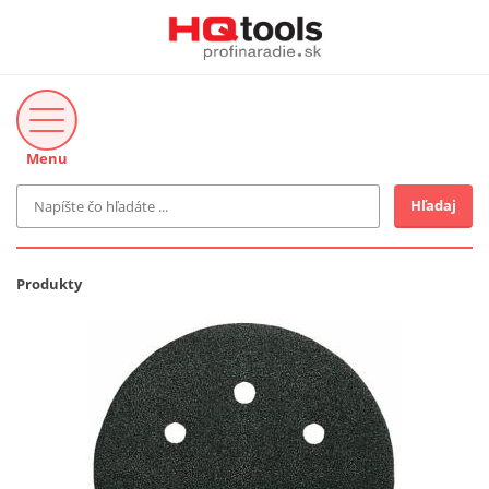
Menu
Hľadaj
Značka
MAKITA
Produkty
Makita-Záhrada
Bosch Profi
Bosch
Gardena
Proxxon Industrial
KNIPEX
Cena do
Stihl
EUR
Fiskars
CMT
novinka v ponuke