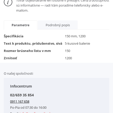
Tovar objednávame len osobne v predajni. Cena a dostupnosť
sú informatívne — radi Vám poradíme telefonicky alebo e-
mailom.
Parametre
Podrobný popis
Špecifikácia
150 mm, 1200
Text k produktu, príslušenstvo, sivá
5-kusové balenie
Rozmer brúsneho listu v mm
150
Zrnitosť
1200
O našej spoločnosti
Doplnkové služby
Obchodné podmienky
Infocentrum
Splátkový systém
02/659 35 854
Kontakt
0911 167 658
Letáky na stiahnutie
Po-Pia od 07:30 do 16:00
GDPR-Informácie o spracovaní osobných údajov HQ Tools, spol. s r. o.