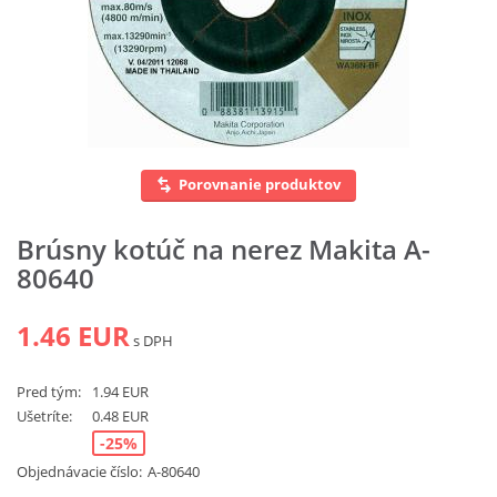
Vyhľadať
Porovnanie produktov
Brúsny kotúč na nerez Makita A-
80640
1.46 EUR
s DPH
Pred tým:
1.94 EUR
Ušetríte:
0.48 EUR
-25%
Objednávacie číslo:
A-80640