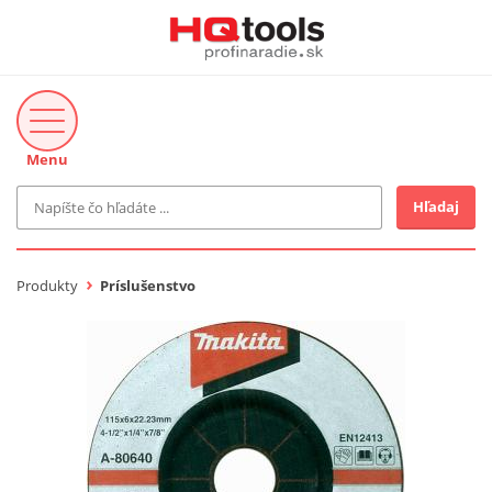
Menu
Hľadaj
Značka
MAKITA
Produkty
Príslušenstvo
Makita-Záhrada
Bosch Profi
Bosch
Gardena
Proxxon Industrial
KNIPEX
Cena do
Stihl
EUR
Fiskars
CMT
novinka v ponuke