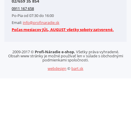
02/659 35 854
Kontakt
0911 167 658
Letáky na stiahnutie
Po-Pia od 07:30 do 16:00
GDPR-Informácie o spracovaní osobných údajov HQ Tools, spol. s r. o.
Email:
info@profinaradie.sk
Cookies
Počas mesiacov JÚL, AUGUST všetky soboty zatvorené.
2009-2017 ©
Profi-Náradie e-shop.
Všetky práva vyhradené.
Obsah www stránky je možné používať len v súlade s obchodnými
podmienkami spoločnosti.
webdesign
©
bart.sk