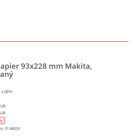
papier 93x228 mm Makita,
vaný
R
s DPH
EUR
EUR
%
lo:
P-36033