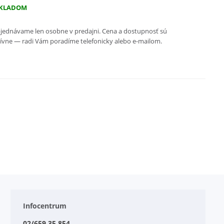
KLADOM
jednávame len osobne v predajni. Cena a dostupnosť sú
ívne — radi Vám poradíme telefonicky alebo e-mailom.
Infocentrum
02/659 35 854