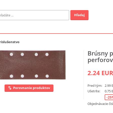
Hľadaj
Záhrada
ofi
ríslušenstvo
Brúsny 
Industrial
perforo
EUR
2.24 EU
a v ponuke
Pred tým:
2.99 
Porovnanie produktov
Ušetríte:
0.75 
-25
Objednávacie čís