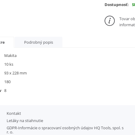
Dostupnosť:
S
Tovar ob
informat
tre
Podrobný popis
Makita
10 ks
93 x 228 mm
180
v
8
Kontakt
Letáky na stiahnutie
GDPR-Informácie o spracovaní osobných údajov HQ Tools, spol. s
r. o.