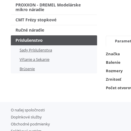
PROXXON - DREMEL Modelárske
mikro náradie
CMT Frézy stopkové
Ručné náradie
Príslušenstvo
Parame
Sady Príslušenstva
Značka
Vŕtanie a Sekanie
Balenie
Brúsenie
Rozmery
Zrnitosť
Počet otvoro
O našej spoločnosti
Doplnkové služby
Obchodné podmienky