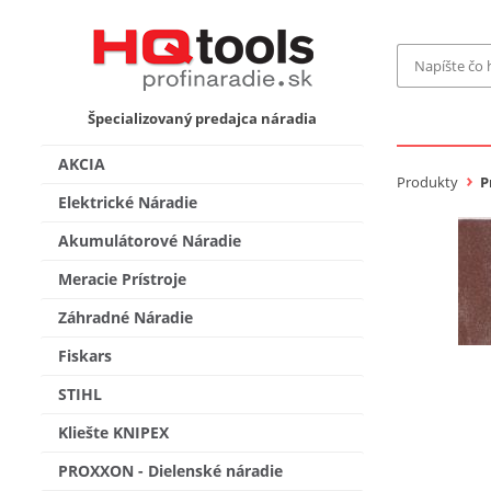
Značka
Špecializovaný predajca náradia
MAKITA
Makita-
AKCIA
Bosch Pr
Produkty
P
Bosch
Elektrické Náradie
Gardena
Akumulátorové Náradie
Proxxon 
KNIPEX
Cena do
Meracie Prístroje
Stihl
Fiskars
Záhradné Náradie
CMT
novink
Fiskars
Vyhľadať
STIHL
Kliešte KNIPEX
PROXXON - Dielenské náradie