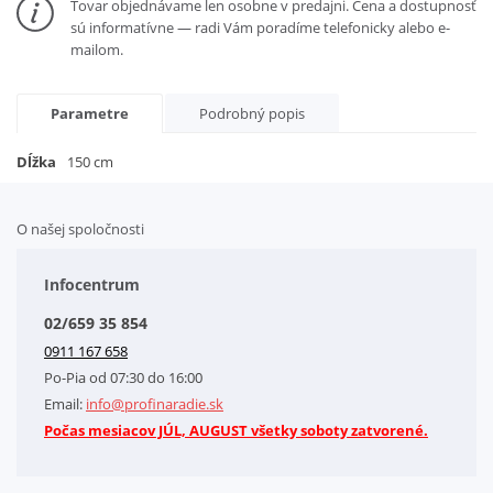
Tovar objednávame len osobne v predajni. Cena a dostupnosť
sú informatívne — radi Vám poradíme telefonicky alebo e-
mailom.
Parametre
Podrobný popis
Dĺžka
150 cm
O našej spoločnosti
Doplnkové služby
Obchodné podmienky
Infocentrum
Splátkový systém
02/659 35 854
Kontakt
0911 167 658
Letáky na stiahnutie
Po-Pia od 07:30 do 16:00
GDPR-Informácie o spracovaní osobných údajov HQ Tools, spol. s r. o.
Email:
info@profinaradie.sk
Cookies
Počas mesiacov JÚL, AUGUST všetky soboty zatvorené.