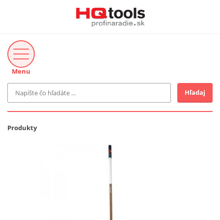
Menu
Hľadaj
Značka
MAKITA
Produkty
Makita-Záhrada
Bosch Profi
Bosch
Gardena
Proxxon Industrial
KNIPEX
Cena do
Stihl
EUR
Fiskars
CMT
novinka v ponuke