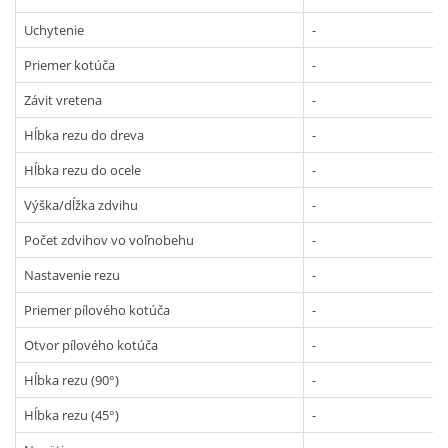
Uchytenie
-
Priemer kotúča
-
Závit vretena
-
Hĺbka rezu do dreva
-
Hĺbka rezu do ocele
-
Výška/dĺžka zdvihu
-
Počet zdvihov vo voľnobehu
-
Nastavenie rezu
-
Priemer pílového kotúča
-
Otvor pílového kotúča
-
Hĺbka rezu (90°)
-
Hĺbka rezu (45°)
-