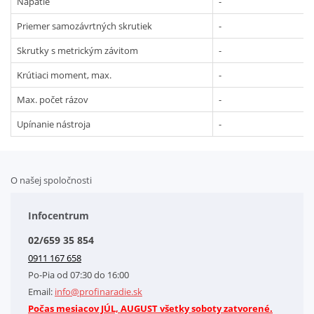
Napätie
-
Priemer samozávrtných skrutiek
-
Skrutky s metrickým závitom
-
Krútiaci moment, max.
-
Max. počet rázov
-
Upínanie nástroja
-
O našej spoločnosti
Doplnkové služby
Obchodné podmienky
Infocentrum
Splátkový systém
02/659 35 854
Kontakt
0911 167 658
Letáky na stiahnutie
Po-Pia od 07:30 do 16:00
GDPR-Informácie o spracovaní osobných údajov HQ Tools, spol. s r. o.
Email:
info@profinaradie.sk
Cookies
Počas mesiacov JÚL, AUGUST všetky soboty zatvorené.