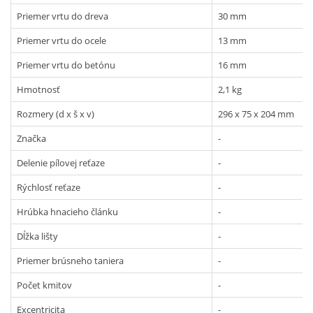
Priemer vrtu do dreva
30 mm
Priemer vrtu do ocele
13 mm
Priemer vrtu do betónu
16 mm
Hmotnosť
2,1 kg
Rozmery (d x š x v)
296 x 75 x 204 mm
Značka
-
Delenie pílovej reťaze
-
Rýchlosť reťaze
-
Hrúbka hnacieho článku
-
Dĺžka lišty
-
Priemer brúsneho taniera
-
Počet kmitov
-
Excentricita
-