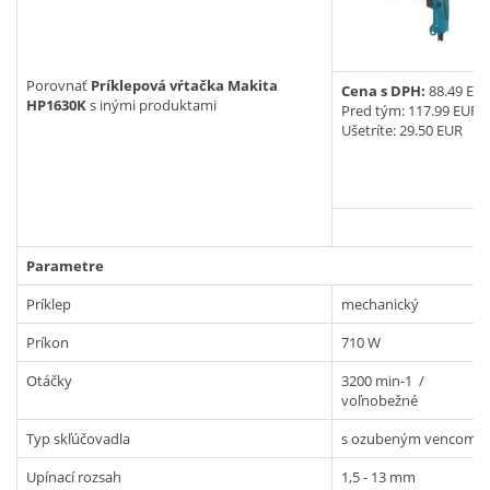
Vyhľadať
Porovnať
Príklepová vŕtačka Makita
Cena s DPH:
88.49 EU
HP1630K
s inými produktami
Pred tým:
117.99 EUR
Ušetríte: 29.50 EUR
Parametre
Príklep
mechanický
Príkon
710 W
Otáčky
3200 min-1 /
voľnobežné
Typ skľúčovadla
s ozubeným vencom
Upínací rozsah
1,5 - 13 mm