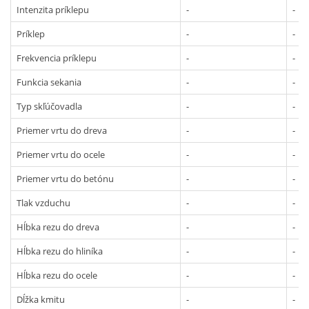
Intenzita príklepu
-
-
Príklep
-
-
Frekvencia príklepu
-
-
Funkcia sekania
-
-
Typ skľúčovadla
-
-
Priemer vrtu do dreva
-
-
Priemer vrtu do ocele
-
-
Priemer vrtu do betónu
-
-
Tlak vzduchu
-
-
Hĺbka rezu do dreva
-
-
Hĺbka rezu do hliníka
-
-
Hĺbka rezu do ocele
-
-
Dĺžka kmitu
-
-