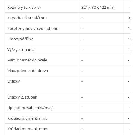
Rozmery (d x š x v)
324 x 80 x 122 mm
-
Kapacita akumulátora
-
3,0 
Počet zdvihov vo voľnobehu
-
1.2
Pracovná šírka
-
16
Výšky strihania
-
15,
Max. priemer do ocele
-
-
Max. priemer do dreva
-
-
Otáčky
-
-
Otáčky 2. stupeň
-
-
Upínací rozsah, min./max.
-
-
Krútiaci moment, min.
-
-
Krútiaci moment, max.
-
-