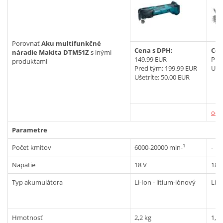
Vyhľadať
Porovnať
Aku multifunkčné
Cena s DPH:
Cen
náradie Makita DTM51Z
s inými
149.99 EUR
Pre
produktami
Pred tým:
199.99 EUR
Ušet
Ušetríte: 50.00 EUR
ods
Parametre
1
Počet kmitov
6000-20000 min-
-
Napätie
18 V
18 
Typ akumulátora
Li-Ion - lítium-iónový
Li-I
Hmotnosť
2,2 kg
1,7 