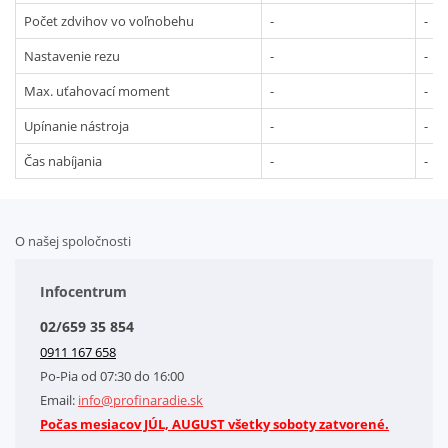
Počet zdvihov vo voľnobehu
-
-
Nastavenie rezu
-
-
Max. uťahovací moment
-
-
Upínanie nástroja
-
-
Čas nabíjania
-
-
O našej spoločnosti
Doplnkové služby
Obchodné podmienky
Infocentrum
Splátkový systém
02/659 35 854
Kontakt
0911 167 658
Letáky na stiahnutie
Po-Pia od 07:30 do 16:00
GDPR-Informácie o spracovaní osobných údajov HQ Tools, spol. s r. o.
Email:
info@profinaradie.sk
Cookies
Počas mesiacov JÚL, AUGUST všetky soboty zatvorené.