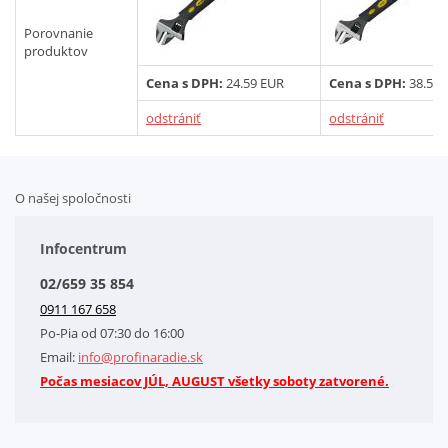
Porovnanie
Vyhľadať
produktov
Cena s DPH:
24.59 EUR
Cena s DPH:
38.5 E
odstrániť
odstrániť
O našej spoločnosti
Doplnkové služby
Obchodné podmienky
Infocentrum
Splátkový systém
02/659 35 854
Kontakt
0911 167 658
Letáky na stiahnutie
Po-Pia od 07:30 do 16:00
GDPR-Informácie o spracovaní osobných údajov HQ Tools, spol. s r. o.
Email:
info@profinaradie.sk
Cookies
Počas mesiacov JÚL, AUGUST všetky soboty zatvorené.