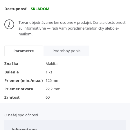
Dostupnosť:
SKLADOM
Tovar objednávame len osobne v predajni. Cena a dostupnosť
sú informatívne — radi Vám poradíme telefonicky alebo e-
mailom.
Parametre
Podrobný popis
Značka
Makita
Balenie
1 ks
Priemer (min./max.)
125 mm
Priemer otvoru
22,2 mm
Zrnitosť
60
O našej spoločnosti
Doplnkové služby
Obchodné podmienky
Infocentrum