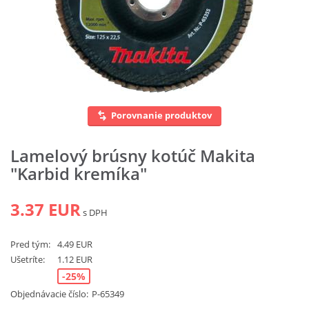
Vyhľadať
Porovnanie produktov
Lamelový brúsny kotúč Makita
"Karbid kremíka"
3.37 EUR
s DPH
Pred tým:
4.49 EUR
Ušetríte:
1.12 EUR
-25%
Objednávacie číslo:
P-65349