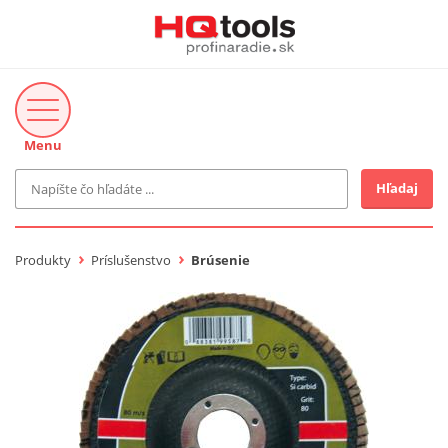
Menu
Hľadaj
Značka
MAKITA
Produkty
Príslušenstvo
Brúsenie
Makita-Záhrada
Bosch Profi
Bosch
Gardena
Proxxon Industrial
KNIPEX
Cena do
Stihl
EUR
Fiskars
CMT
novinka v ponuke