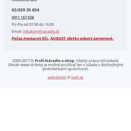
Splátkový systém
02/659 35 854
Kontakt
0911 167 658
Letáky na stiahnutie
Po-Pia od 07:30 do 16:00
GDPR-Informácie o spracovaní osobných údajov HQ Tools, spol. s r. o.
Email:
info@profinaradie.sk
Cookies
Počas mesiacov JÚL, AUGUST všetky soboty zatvorené.
2009-2017 ©
Profi-Náradie e-shop.
Všetky práva vyhradené.
Obsah www stránky je možné používať len v súlade s obchodnými
podmienkami spoločnosti.
webdesign
©
bart.sk