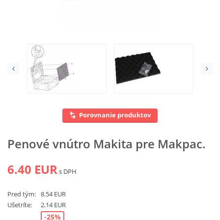
Vyhľadať
Porovnanie produktov
Penové vnútro Makita pre Makpac.
6.40 EUR
s DPH
Pred tým:
8.54 EUR
Ušetríte:
2.14 EUR
-25%