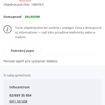
Objednávacie číslo:
198978-0
Dostupnosť:
SKLADOM
Tovar objednávame len osobne v predajni. Cena a dostupnosť
sú informatívne — radi Vám poradíme telefonicky alebo e-
mailom.
Podrobný popis
Penová výplň pre systainer Makita
O našej spoločnosti
Doplnkové služby
Obchodné podmienky
Infocentrum
Splátkový systém
02/659 35 854
Kontakt
0911 167 658
Letáky na stiahnutie