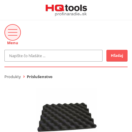
Menu
Hľadaj
Značka
MAKITA
Produkty
Príslušenstvo
Makita-Záhrada
Bosch Profi
Bosch
Gardena
Proxxon Industrial
KNIPEX
Cena do
Stihl
EUR
Fiskars
CMT
novinka v ponuke