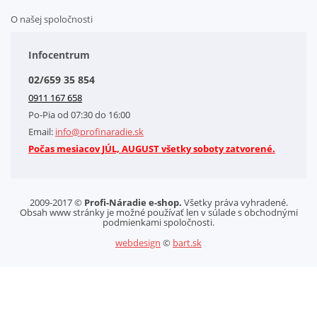
O našej spoločnosti
Doplnkové služby
Obchodné podmienky
Infocentrum
Splátkový systém
02/659 35 854
Kontakt
0911 167 658
Letáky na stiahnutie
Po-Pia od 07:30 do 16:00
GDPR-Informácie o spracovaní osobných údajov HQ Tools, spol. s r. o.
Email:
info@profinaradie.sk
Cookies
Počas mesiacov JÚL, AUGUST všetky soboty zatvorené.
2009-2017 ©
Profi-Náradie e-shop.
Všetky práva vyhradené.
Obsah www stránky je možné používať len v súlade s obchodnými
podmienkami spoločnosti.
webdesign
©
bart.sk