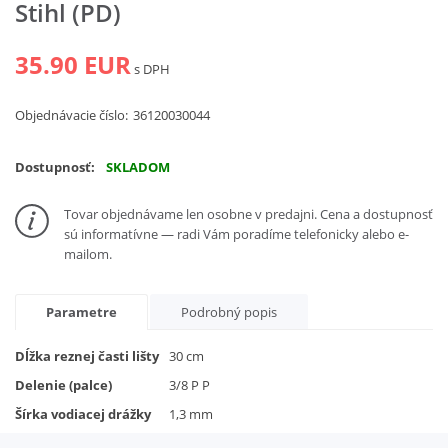
Stihl (PD)
Vyhľadať
35.90 EUR
s DPH
Objednávacie číslo:
36120030044
Dostupnosť:
SKLADOM
Tovar objednávame len osobne v predajni. Cena a dostupnosť
sú informatívne — radi Vám poradíme telefonicky alebo e-
mailom.
Parametre
Podrobný popis
Dĺžka reznej časti lišty
30 cm
Delenie (palce)
3/8 P P
Šírka vodiacej drážky
1,3 mm