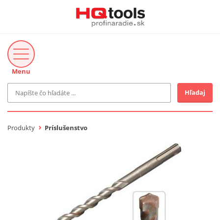
Menu
Hľadaj
Značka
MAKITA
Produkty
Príslušenstvo
Makita-Záhrada
Bosch Profi
Bosch
Gardena
Proxxon Industrial
KNIPEX
Cena do
Stihl
EUR
Fiskars
CMT
novinka v ponuke