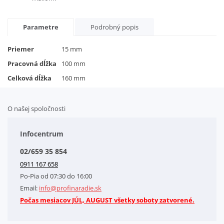
Parametre
Podrobný popis
Priemer
15 mm
Pracovná dĺžka
100 mm
Celková dĺžka
160 mm
O našej spoločnosti
Doplnkové služby
Obchodné podmienky
Infocentrum
Splátkový systém
02/659 35 854
Kontakt
0911 167 658
Letáky na stiahnutie
Po-Pia od 07:30 do 16:00
GDPR-Informácie o spracovaní osobných údajov HQ Tools, spol. s r. o.
Email:
info@profinaradie.sk
Cookies
Počas mesiacov JÚL, AUGUST všetky soboty zatvorené.