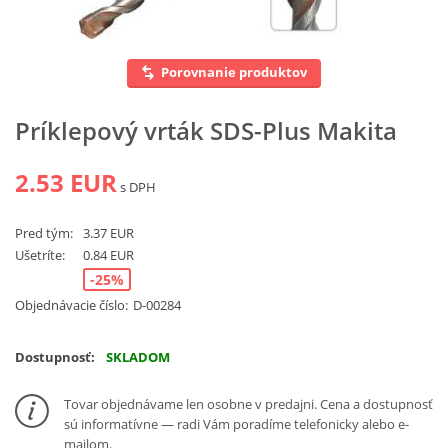
Vyhľadať
Porovnanie produktov
Príklepový vrták SDS-Plus Makita
2.53 EUR
s DPH
Pred tým:
3.37 EUR
Ušetríte:
0.84 EUR
-25%
Objednávacie číslo:
D-00284
Dostupnosť:
SKLADOM
Tovar objednávame len osobne v predajni. Cena a dostupnosť
sú informatívne — radi Vám poradíme telefonicky alebo e-
mailom.