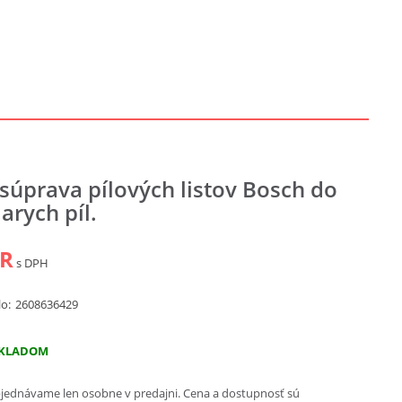
 súprava pílových listov Bosch do
arych píl.
UR
s DPH
lo:
2608636429
KLADOM
jednávame len osobne v predajni. Cena a dostupnosť sú