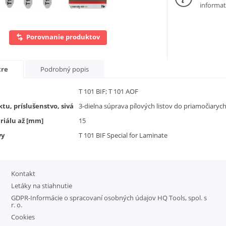
informat
Porovnanie produktov
tre
Podrobný popis
T 101 BIF; T 101 AOF
tu, príslušenstvo, sivá
3-dielna súprava pílových listov do priamočiarych
iálu až [mm]
15
vy
T 101 BIF Special for Laminate
Kontakt
Letáky na stiahnutie
GDPR-Informácie o spracovaní osobných údajov HQ Tools, spol. s
r. o.
Cookies