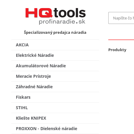
Značka
Špecializovaný predajca náradia
MAKITA
Makita-
AKCIA
Bosch Pr
Produkty
Bosch
Elektrické Náradie
Gardena
Akumulátorové Náradie
Proxxon 
KNIPEX
Cena do
Meracie Prístroje
Stihl
Fiskars
Záhradné Náradie
CMT
novink
Fiskars
Vyhľadať
STIHL
Kliešte KNIPEX
PROXXON - Dielenské náradie