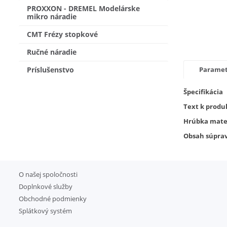
PROXXON - DREMEL Modelárske
mikro náradie
CMT Frézy stopkové
Ručné náradie
Príslušenstvo
Parame
Špecifikácia
Text k produk
Hrúbka mater
Obsah súpra
O našej spoločnosti
Doplnkové služby
Obchodné podmienky
Splátkový systém