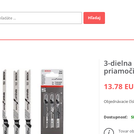
Hľadaj
Záhrada
ofi
3-dielna
Industrial
priamoči
EUR
13.78 E
a v ponuke
Objednávacie čís
Dostupnosť:
S
Tovar ob