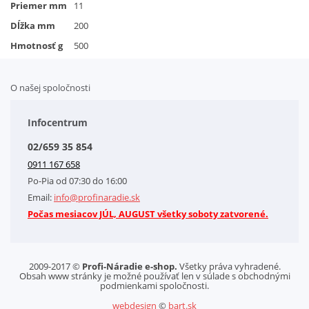
Priemer mm
11
Dĺžka mm
200
Hmotnosť g
500
O našej spoločnosti
Doplnkové služby
Obchodné podmienky
Infocentrum
Splátkový systém
02/659 35 854
Kontakt
0911 167 658
Letáky na stiahnutie
Po-Pia od 07:30 do 16:00
GDPR-Informácie o spracovaní osobných údajov HQ Tools, spol. s r. o.
Email:
info@profinaradie.sk
Cookies
Počas mesiacov JÚL, AUGUST všetky soboty zatvorené.
2009-2017 ©
Profi-Náradie e-shop.
Všetky práva vyhradené.
Obsah www stránky je možné používať len v súlade s obchodnými
podmienkami spoločnosti.
webdesign
©
bart.sk