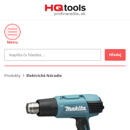
Menu
Hľadaj
Značka
MAKITA
Produkty
Elektrické Náradie
Makita-Záhrada
Bosch Profi
Bosch
Gardena
Proxxon Industrial
KNIPEX
Cena do
Stihl
EUR
Fiskars
CMT
novinka v ponuke