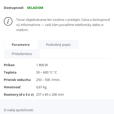
Dostupnosť:
SKLADOM
Tovar objednávame len osobne v predajni. Cena a dostupnosť
sú informatívne — radi Vám poradíme telefonicky alebo e-
mailom.
Parametre
Podrobný popis
Príslušenstvo
Príkon
1 800 W
Teplota
50 – 600 °C °C
Prietok vzduchu
250 – 500 l/min.
Hmotnosť
0,67 kg
Rozmery (d x š x v)
257 x 85 x 206 mm
O našej spoločnosti