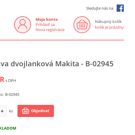
Sledujte nás na
Moje konto
Nákupný košík
Prihlásiť sa
košík je prázdny
Nová registrácia
ava dvojlanková Makita - B-02945
UR
s DPH
lo:
B-02945
+
Objednať
ks
KLADOM