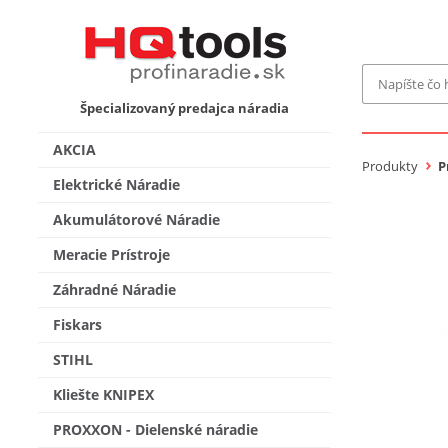
Špecializovaný predajca náradia
Značka
MAKITA
AKCIA
Makita-
Produkty
P
Elektrické Náradie
Bosch Pr
Bosch
Akumulátorové Náradie
Gardena
Proxxon 
Meracie Prístroje
KNIPEX
Cena do
Záhradné Náradie
Stihl
Fiskars
Fiskars
CMT
novink
STIHL
Vyhľadať
Kliešte KNIPEX
PROXXON - Dielenské náradie