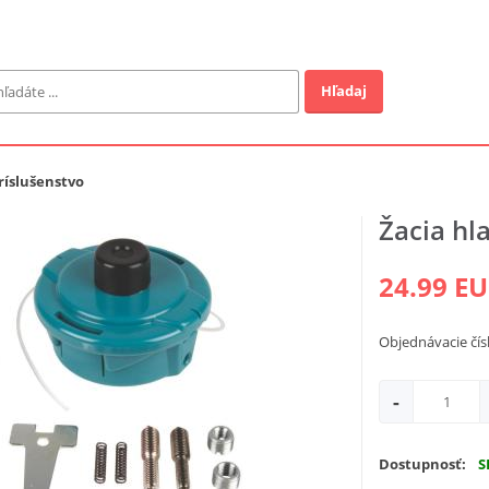
Hľadaj
Záhrada
ríslušenstvo
ofi
Žacia hl
Industrial
24.99 E
EUR
Objednávacie čís
a v ponuke
-
Dostupnosť:
S