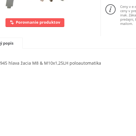
Ceny v e-
ceny v pre
inak. Zák
predajni,
Porovnanie produktov
mailom.
ý popis
945 hlava žacia M8 & M10x1,25LH poloautomatika