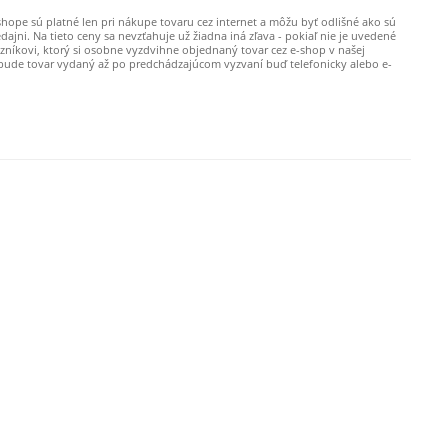
shope sú platné len pri nákupe tovaru cez internet a môžu byť odlišné ako sú
dajni. Na tieto ceny sa nevzťahuje už žiadna iná zľava - pokiaľ nie je uvedené
azníkovi, ktorý si osobne vyzdvihne objednaný tovar cez e-shop v našej
 bude tovar vydaný až po predchádzajúcom vyzvaní buď telefonicky alebo e-