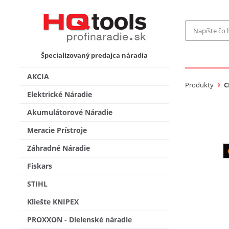
Značka
Špecializovaný predajca náradia
MAKITA
Makita-
AKCIA
Bosch Pr
Produkty
C
Bosch
Elektrické Náradie
Gardena
Akumulátorové Náradie
Proxxon 
KNIPEX
Cena do
Meracie Prístroje
Stihl
Fiskars
Záhradné Náradie
CMT
novink
Fiskars
Vyhľadať
STIHL
Kliešte KNIPEX
PROXXON - Dielenské náradie