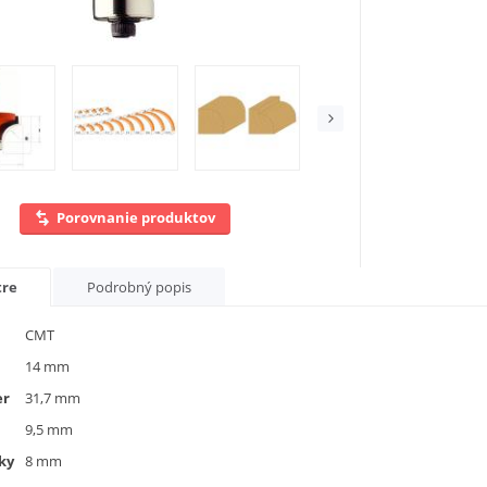
Porovnanie produktov
tre
Podrobný popis
CMT
14 mm
er
31,7 mm
9,5 mm
ky
8 mm