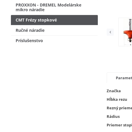
PROXXON - DREMEL Modelárske
mikro náradie
CMT Frézy stopkové
Ručné náradie
Príslušenstvo
Parame
Značka
Hĺbka rezu
Rezný priem
Rádius
Priemer stop