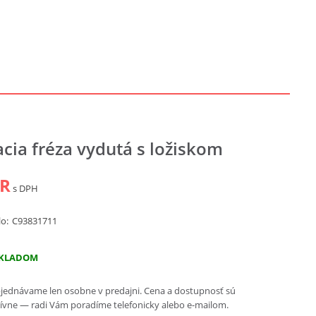
cia fréza vydutá s ložiskom
UR
s DPH
lo:
C93831711
KLADOM
jednávame len osobne v predajni. Cena a dostupnosť sú
ívne — radi Vám poradíme telefonicky alebo e-mailom.