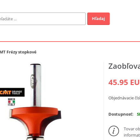
Hľadaj
Záhrada
ofi
MT Frézy stopkové
Zaobľova
Industrial
45.95 E
EUR
Objednávacie čís
a v ponuke
Dostupnosť:
S
Tovar ob
informat