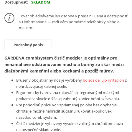
Dostupnosť:
SKLADOM
Tovar objednávame len osobne v predajni. Cena a dostupnosť
sú informatívne — radi Vám poradíme telefonicky alebo e-
mailom.
Podrobný popis
GARDENA combisystem čistič medzier je optimálny pre
nenamáhavé odstraňovanie machu a buriny zo škár medzi
dlažobnými kameňmi alebo kockami a pozdĺž múrov.
Brúsený obojstranný nôž je vyrobený
bolsos de lujo imitacion
z
nehrdzavejúcej kalenej ocele.
Ergonomicky tvarovaná rukoväť s integrovanými mäkkými
prvkami sa skvele drží a jej zahnutý koniec bráni skĺzavaniu.
Pre pohodlnú prácu vo vzpriamenej polohe bez ohýbania
chrbta je možné nahradiť súčasnú rukoväť akoukoľvek
násadou combisystem.
Čistič medzier je vybavený vysoko kvalitným chráničom noža
na bezpečné skladovanie.