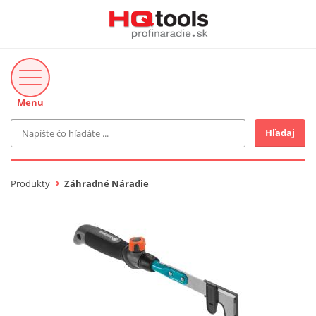
Menu
Hľadaj
Značka
MAKITA
Produkty
Záhradné Náradie
Makita-Záhrada
Bosch Profi
Bosch
Gardena
Proxxon Industrial
KNIPEX
Cena do
Stihl
EUR
Fiskars
CMT
novinka v ponuke