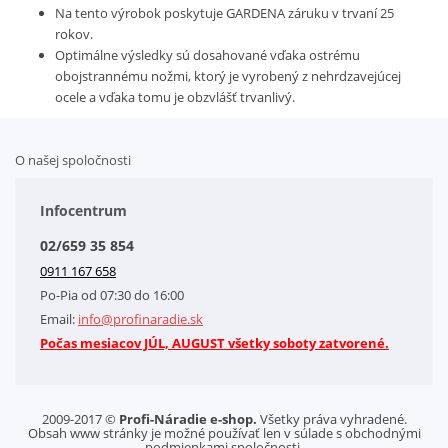
Na tento výrobok poskytuje GARDENA záruku v trvaní 25
rokov.
Optimálne výsledky sú dosahované vďaka ostrému
obojstrannému nožmi, ktorý je vyrobený z nehrdzavejúcej
ocele a vďaka tomu je obzvlášť trvanlivý.
O našej spoločnosti
Doplnkové služby
Obchodné podmienky
Infocentrum
Splátkový systém
02/659 35 854
Kontakt
0911 167 658
Letáky na stiahnutie
Po-Pia od 07:30 do 16:00
GDPR-Informácie o spracovaní osobných údajov HQ Tools, spol. s r. o.
Email:
info@profinaradie.sk
Cookies
Počas mesiacov JÚL, AUGUST všetky soboty zatvorené.
2009-2017 ©
Profi-Náradie e-shop.
Všetky práva vyhradené.
Obsah www stránky je možné používať len v súlade s obchodnými
podmienkami spoločnosti.