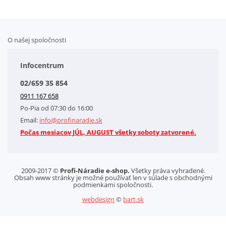
O našej spoločnosti
Doplnkové služby
Obchodné podmienky
Infocentrum
Splátkový systém
02/659 35 854
Kontakt
0911 167 658
Letáky na stiahnutie
Po-Pia od 07:30 do 16:00
GDPR-Informácie o spracovaní osobných údajov HQ Tools, spol. s r. o.
Email:
info@profinaradie.sk
Cookies
Počas mesiacov JÚL, AUGUST všetky soboty zatvorené.
2009-2017 ©
Profi-Náradie e-shop.
Všetky práva vyhradené.
Obsah www stránky je možné používať len v súlade s obchodnými
podmienkami spoločnosti.
webdesign
©
bart.sk