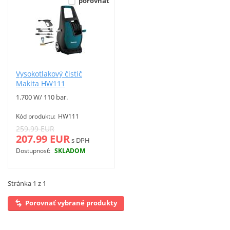
porovnať
Vyhľadať
Vysokotlakový čistič
Makita HW111
1.700 W/ 110 bar.
Kód produktu:
HW111
259.99 EUR
207.99 EUR
s DPH
Dostupnosť:
SKLADOM
Viac info
Stránka 1 z 1
Porovnať vybrané produkty