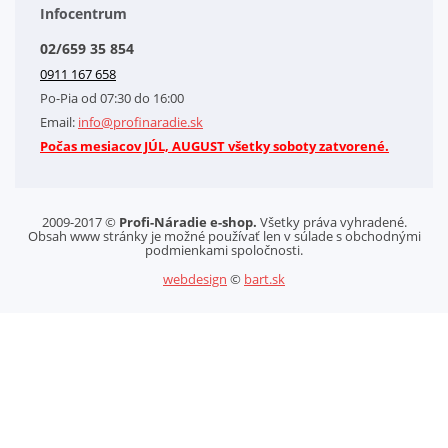
Obchodné podmienky
Infocentrum
Splátkový systém
02/659 35 854
Kontakt
0911 167 658
Letáky na stiahnutie
Po-Pia od 07:30 do 16:00
GDPR-Informácie o spracovaní osobných údajov HQ Tools, spol. s r. o.
Email:
info@profinaradie.sk
Cookies
Počas mesiacov JÚL, AUGUST všetky soboty zatvorené.
2009-2017 ©
Profi-Náradie e-shop.
Všetky práva vyhradené.
Obsah www stránky je možné používať len v súlade s obchodnými
podmienkami spoločnosti.
webdesign
©
bart.sk