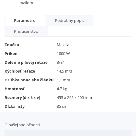
mailom.
Parametre
Podrobný popis
Príslušenstvo
Značka
Makita
Príkon
1800 W
Delenie pílovej reťaze
3/8"
Rýchlosť reťaze
14,5 m/s
Hrúbka hnacieho článku
1,1 mm
Hmotnosť
4,7 kg
Rozmery (d x š x v)
455 x 245 x 200 mm
Dĺžka lišty
35 cm
O našej spoločnosti
Doplnkové služby