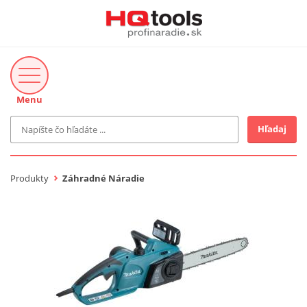
Menu
Hľadaj
Značka
MAKITA
Produkty
Záhradné Náradie
Makita-Záhrada
Bosch Profi
Bosch
Gardena
Proxxon Industrial
KNIPEX
Cena do
Stihl
EUR
Fiskars
CMT
novinka v ponuke