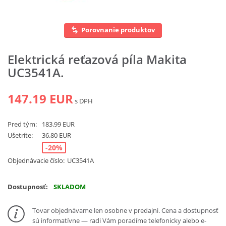
Vyhľadať
Porovnanie produktov
Elektrická reťazová píla Makita
UC3541A.
147.19 EUR
s DPH
Pred tým:
183.99 EUR
Ušetríte:
36.80 EUR
-20%
Objednávacie číslo:
UC3541A
Dostupnosť:
SKLADOM
Tovar objednávame len osobne v predajni. Cena a dostupnosť
sú informatívne — radi Vám poradíme telefonicky alebo e-