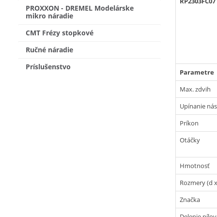
RP2303FC07
PROXXON - DREMEL Modelárske
mikro náradie
CMT Frézy stopkové
Ručné náradie
Príslušenstvo
Parametre
Max. zdvih
Upínanie nás
Príkon
Otáčky
Hmotnosť
Rozmery (d x 
Značka
Delenie pílov