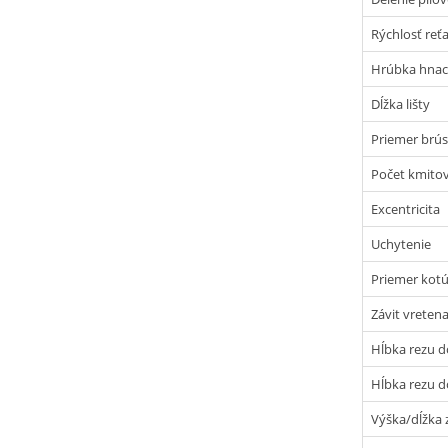
Rýchlosť reť
Hrúbka hnac
Dĺžka lišty
Priemer brús
Počet kmito
Excentricita
Uchytenie
Priemer kot
Závit vreten
Hĺbka rezu d
Hĺbka rezu d
Výška/dĺžka 