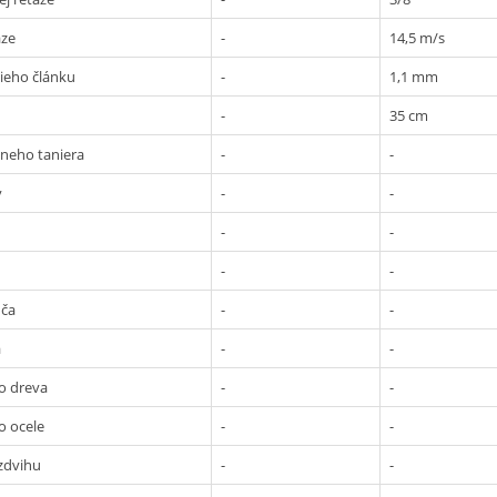
aze
-
14,5 m/s
ieho článku
-
1,1 mm
-
35 cm
neho taniera
-
-
v
-
-
-
-
-
-
úča
-
-
a
-
-
o dreva
-
-
o ocele
-
-
zdvihu
-
-