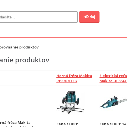
Hľadaj
Záhrada
ofi
orovnanie produktov
anie produktov
Industrial
Horná fréza Makita
Elektrická reťa
EUR
RP2303FC07
Makita UC3541
a v ponuke
rná fréza Makita
Cena s DPH:
Cena s DPH:
14