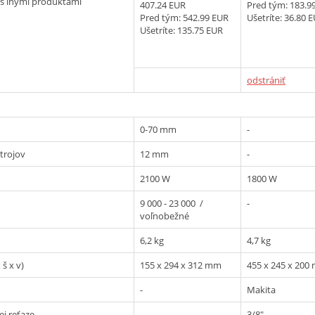
s inými produktami
407.24 EUR
Pred tým:
183.9
Pred tým:
542.99 EUR
Ušetríte: 36.80 
Ušetríte: 135.75 EUR
odstrániť
0-70 mm
-
trojov
12 mm
-
2100 W
1800 W
9 000 - 23 000 /
-
voľnobežné
6,2 kg
4,7 kg
š x v)
155 x 294 x 312 mm
455 x 245 x 200
-
Makita
ej reťaze
-
3/8"