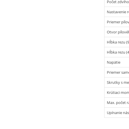
Počet zdvih
Nastavenie r
Priemer pílo
Otvor pílové
Hĺbka rezu (
Hĺbka rezu (
Napätie
Priemer sam
Skrutky s me
Krútiaci mo
Max. počet r
Upínanie nás