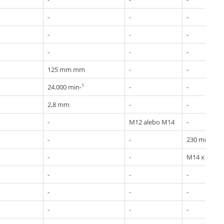
-
-
-
-
-
-
-
-
-
125 mm mm
-
-
1
24.000 min-
-
-
2,8 mm
-
-
-
M12 alebo M14
-
-
-
230 mm
-
-
M14 x 2
-
-
-
-
-
-
-
-
-