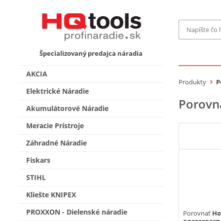
Značka
Špecializovaný predajca náradia
MAKITA
Makita-
AKCIA
Bosch Pr
Produkty
P
Bosch
Elektrické Náradie
Porovn
Gardena
Akumulátorové Náradie
Proxxon 
KNIPEX
Cena do
Meracie Prístroje
Stihl
Fiskars
Záhradné Náradie
CMT
novink
Fiskars
Vyhľadať
STIHL
Kliešte KNIPEX
PROXXON - Dielenské náradie
Porovnať
Ho