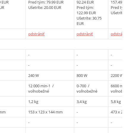
9 EUR
Pred tým:
79.99 EUR
92.24 EUR
157.49 EUR
EUR
Ušetríte: 20.00 EUR
Pred tým:
Pred tým:
20
122.99 EUR
Ušetríte: 52
Ušetríte: 30.75
EUR
odstrániť
odstrániť
odstrániť
-
-
-
-
-
-
240 W
800 W
2200 W
12 000 min-1 /
0-700 /
6600 min-1 
voľnobežné
voľnobežné
voľnobežné
1,2 kg
3,4 kg
5,8 kg
 mm
153 x 123 x 144 mm
-
473 x 250 x
-
-
-
-
-
-