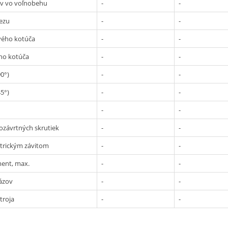
ov vo voľnobehu
-
-
ezu
-
-
vého kotúča
-
-
ho kotúča
-
-
90°)
-
-
45°)
-
-
-
-
ozávrtných skrutiek
-
-
trickým závitom
-
-
ment, max.
-
-
ázov
-
-
troja
-
-