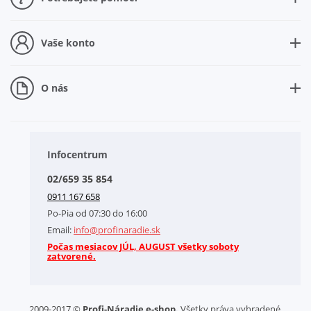
Ako nakupovať
Ako sa registrovať
Vaše konto
Nová registrácia
Prečo sa registrovať
O nás
Zabudli ste heslo
O našej spoločnosti
Doplnkové služby
Obchodné podmienky
Infocentrum
Splátkový systém
02/659 35 854
Kontakt
0911 167 658
Letáky na stiahnutie
Po-Pia od 07:30 do 16:00
GDPR-Informácie o spracovaní osobných údajov HQ Tools, spol. s r. o.
Email:
info@profinaradie.sk
Cookies
Počas mesiacov JÚL, AUGUST všetky soboty
zatvorené.
2009-2017 ©
Profi-Náradie e-shop.
Všetky práva vyhradené.