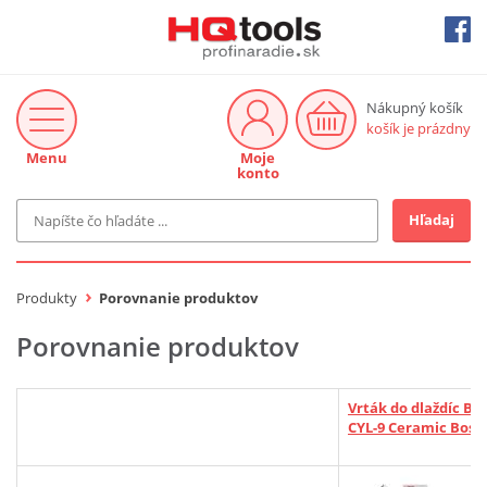
Nákupný košík
košík je prázdny
Menu
Moje
konto
Hľadaj
Značka
MAKITA
Produkty
Porovnanie produktov
Makita-Záhrada
Bosch Profi
Porovnanie produktov
Bosch
Gardena
Proxxon Industrial
Vrták do dlaždíc Bo
KNIPEX
CYL-9 Ceramic Bosc
Cena do
Stihl
EUR
Fiskars