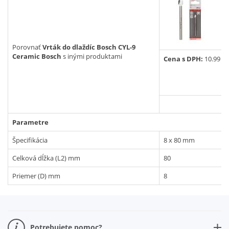
CMT
novinka v ponuke
Vyhľadať
Porovnať
Vrták do dlaždíc Bosch CYL-9
Ceramic Bosch
s inými produktami
Cena s DPH:
10.99 E
Parametre
Špecifikácia
8 x 80 mm
Celková dĺžka (L2) mm
80
Priemer (D) mm
8
Potrebujete pomoc?