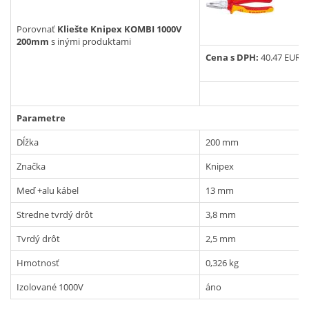
Vyhľadať
Porovnať
Kliešte Knipex KOMBI 1000V
200mm
s inými produktami
Cena s DPH:
40.47 EUR
Parametre
Dĺžka
200 mm
Značka
Knipex
Meď +alu kábel
13 mm
Stredne tvrdý drôt
3,8 mm
Tvrdý drôt
2,5 mm
Hmotnosť
0,326 kg
Izolované 1000V
áno