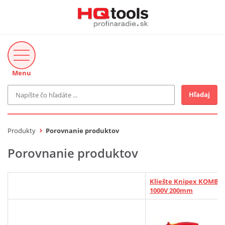
Menu
Hľadaj
Značka
MAKITA
Produkty
Porovnanie produktov
Makita-Záhrada
Bosch Profi
Porovnanie produktov
Bosch
Gardena
Proxxon Industrial
Kliešte Knipex KOMBI
KNIPEX
1000V 200mm
Cena do
Stihl
EUR
Fiskars
CMT
novinka v ponuke