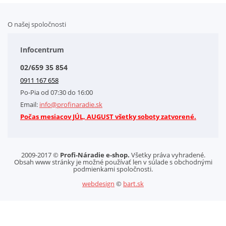
O našej spoločnosti
Doplnkové služby
Obchodné podmienky
Infocentrum
Splátkový systém
02/659 35 854
Kontakt
0911 167 658
Letáky na stiahnutie
Po-Pia od 07:30 do 16:00
GDPR-Informácie o spracovaní osobných údajov HQ Tools, spol. s r. o.
Email:
info@profinaradie.sk
Cookies
Počas mesiacov JÚL, AUGUST všetky soboty zatvorené.
2009-2017 ©
Profi-Náradie e-shop.
Všetky práva vyhradené.
Obsah www stránky je možné používať len v súlade s obchodnými
podmienkami spoločnosti.
webdesign
©
bart.sk