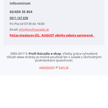
Obchodné podmienky
Infocentrum
Splátkový systém
02/659 35 854
Kontakt
0911 167 658
Letáky na stiahnutie
Po-Pia od 07:30 do 16:00
GDPR-Informácie o spracovaní osobných údajov HQ Tools, spol. s r. o.
Email:
info@profinaradie.sk
Cookies
Počas mesiacov JÚL, AUGUST všetky soboty zatvorené.
2009-2017 ©
Profi-Náradie e-shop.
Všetky práva vyhradené.
Obsah www stránky je možné používať len v súlade s obchodnými
podmienkami spoločnosti.
webdesign
©
bart.sk