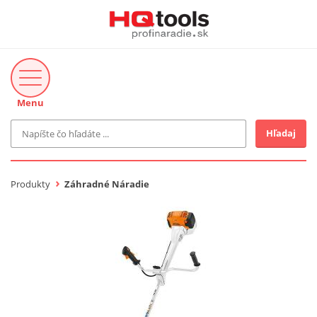
Menu
Hľadaj
Značka
MAKITA
Produkty
Záhradné Náradie
Makita-Záhrada
Bosch Profi
Bosch
Gardena
Proxxon Industrial
KNIPEX
Cena do
Stihl
EUR
Fiskars
CMT
novinka v ponuke