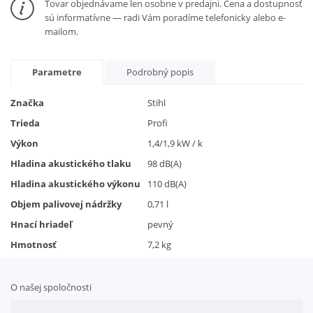
Tovar objednávame len osobne v predajni. Cena a dostupnosť
sú informatívne — radi Vám poradíme telefonicky alebo e-
mailom.
Parametre
Podrobný popis
Značka
Stihl
Trieda
Profi
Výkon
1,4/1,9 kW / k
Hladina akustického tlaku
98 dB(A)
Hladina akustického výkonu
110 dB(A)
Objem palivovej nádržky
0,71 l
Hnací hriadeľ
pevný
Hmotnosť
7,2 kg
O našej spoločnosti
Doplnkové služby