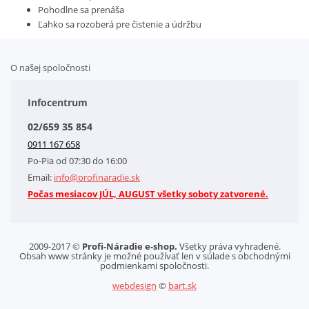
Pohodlne sa prenáša
Ľahko sa rozoberá pre čistenie a údržbu
O našej spoločnosti
Doplnkové služby
Obchodné podmienky
Infocentrum
Splátkový systém
02/659 35 854
Kontakt
0911 167 658
Letáky na stiahnutie
Po-Pia od 07:30 do 16:00
GDPR-Informácie o spracovaní osobných údajov HQ Tools, spol. s r. o.
Email:
info@profinaradie.sk
Cookies
Počas mesiacov JÚL, AUGUST všetky soboty zatvorené.
2009-2017 ©
Profi-Náradie e-shop.
Všetky práva vyhradené.
Obsah www stránky je možné používať len v súlade s obchodnými
podmienkami spoločnosti.
webdesign
©
bart.sk