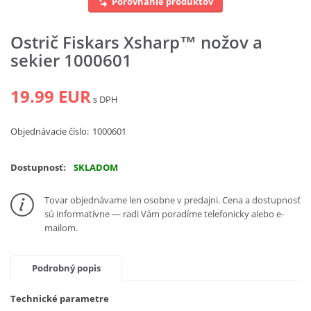
Porovnanie produktov
Vyhľadať
Ostrič Fiskars Xsharp™ nožov a
sekier 1000601
19.99 EUR
s DPH
Objednávacie číslo:
1000601
Dostupnosť:
SKLADOM
Tovar objednávame len osobne v predajni. Cena a dostupnosť
sú informatívne — radi Vám poradíme telefonicky alebo e-
mailom.
Podrobný popis
Technické parametre