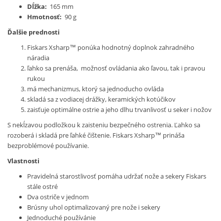
Dĺžka:
165 mm
Hmotnosť:
90 g
Ďalšie prednosti
Fiskars Xsharp™ ponúka hodnotný doplnok zahradného
náradia
ľahko sa prenáša, možnosť ovládania ako ľavou, tak i pravou
rukou
má mechanizmus, ktorý sa jednoducho ovláda
skladá sa z vodiacej drážky, keramických kotúčikov
zaisťuje optimálne ostrie a jeho dlhu trvanlivosť u seker i nožov
S nekĺzavou podložkou k zaisteniu bezpečného ostrenia. Ľahko sa
rozoberá i skladá pre ľahké čištenie. Fiskars Xsharp™ prináša
bezproblémové používanie.
Vlastnosti
Pravidelná starostlivosť pomáha udržať nože a sekery Fiskars
stále ostré
Dva ostriče v jednom
Brúsny uhol optimalizovaný pre nože i sekery
Jednoduché používánie