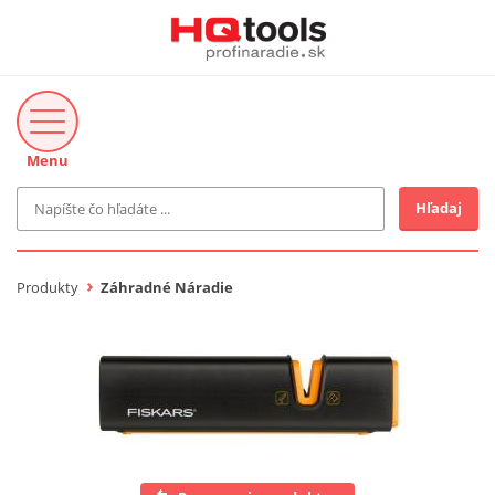
Menu
Hľadaj
Značka
MAKITA
Produkty
Záhradné Náradie
Makita-Záhrada
Bosch Profi
Bosch
Gardena
Proxxon Industrial
KNIPEX
Cena do
Stihl
EUR
Fiskars
CMT
novinka v ponuke