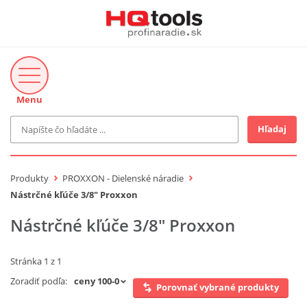
Menu
Hľadaj
Značka
MAKITA
Produkty
PROXXON - Dielenské náradie
Makita-Záhrada
Nástrčné kľúče 3/8" Proxxon
Bosch Profi
Bosch
Nástrčné kľúče 3/8" Proxxon
Gardena
Proxxon Industrial
KNIPEX
Stránka 1 z 1
Cena do
Stihl
EUR
Zoradiť podľa:
Fiskars
Porovnať vybrané produkty
CMT
novinka v ponuke