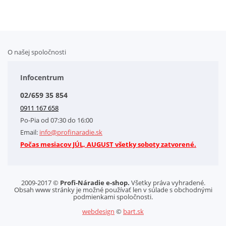
O našej spoločnosti
Doplnkové služby
Obchodné podmienky
Infocentrum
Splátkový systém
02/659 35 854
Kontakt
0911 167 658
Letáky na stiahnutie
Po-Pia od 07:30 do 16:00
GDPR-Informácie o spracovaní osobných údajov HQ Tools, spol. s r. o.
Email:
info@profinaradie.sk
Cookies
Počas mesiacov JÚL, AUGUST všetky soboty zatvorené.
2009-2017 ©
Profi-Náradie e-shop.
Všetky práva vyhradené.
Obsah www stránky je možné používať len v súlade s obchodnými
podmienkami spoločnosti.
webdesign
©
bart.sk