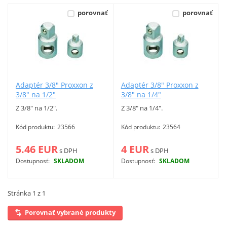
porovnať
porovnať
Vyhľadať
Adaptér 3/8" Proxxon z
Adaptér 3/8" Proxxon z
3/8" na 1/2"
3/8" na 1/4"
Z 3/8" na 1/2".
Z 3/8" na 1/4".
Kód produktu:
23566
Kód produktu:
23564
5.46 EUR
4 EUR
s DPH
s DPH
Dostupnosť:
SKLADOM
Dostupnosť:
SKLADOM
Viac info
Viac info
Stránka 1 z 1
Porovnať vybrané produkty