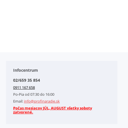
Infocentrum
02/659 35 854
0911 167 658
Po-Pia od 07:30 do 16:00
Email:
info@profinaradie.sk
Počas mesiacov JÚL, AUGUST všetky soboty
zatvorené.