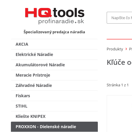
Značka
Špecializovaný predajca náradia
MAKITA
Makita-
AKCIA
Bosch Pr
Produkty
P
Bosch
Elektrické Náradie
Kľúče 
Gardena
Akumulátorové Náradie
Proxxon 
KNIPEX
Cena do
Meracie Prístroje
Stihl
Stránka 1 z 1
Fiskars
Záhradné Náradie
CMT
novink
Fiskars
Vyhľadať
STIHL
Kliešte KNIPEX
PROXXON - Dielenské náradie