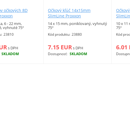
ov očkových 8D
Očkový kľúč 14x15mm
Očkový
Proxxon
SlimLine Proxxon
SlimLi
a, 6 - 22 mm,
14 x 15 mm, poniklovaný, vyhnutý
10 x 11
é, vyhnuté 75°
75°
75°
u:
23810
Kód produktu:
23880
Kód prod
EUR
7.15 EUR
6.01
s DPH
s DPH
SKLADOM
Dostupnosť:
SKLADOM
Dostupn
Viac info
Viac info