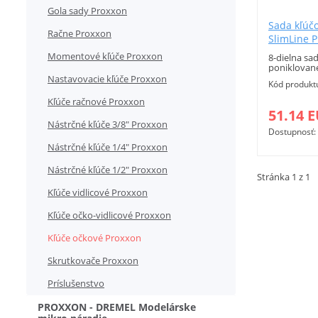
Gola sady Proxxon
Sada kľúč
Račne Proxxon
SlimLine 
Momentové kľúče Proxxon
8-dielna sad
poniklovan
Nastavovacie kľúče Proxxon
Kód produkt
Kľúče račnové Proxxon
51.14 
Nástrčné kľúče 3/8" Proxxon
Dostupnosť:
Nástrčné kľúče 1/4" Proxxon
Nástrčné kľúče 1/2" Proxxon
Stránka 1 z 1
Kľúče vidlicové Proxxon
Kľúče očko-vidlicové Proxxon
Kľúče očkové Proxxon
Skrutkovače Proxxon
Príslušenstvo
PROXXON - DREMEL Modelárske