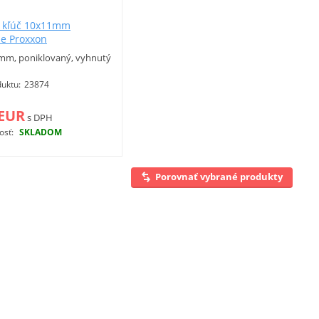
 kľúč 10x11mm
ne Proxxon
 mm, poniklovaný, vyhnutý
uktu:
23874
 EUR
s DPH
osť:
SKLADOM
Viac info
Porovnať vybrané produkty