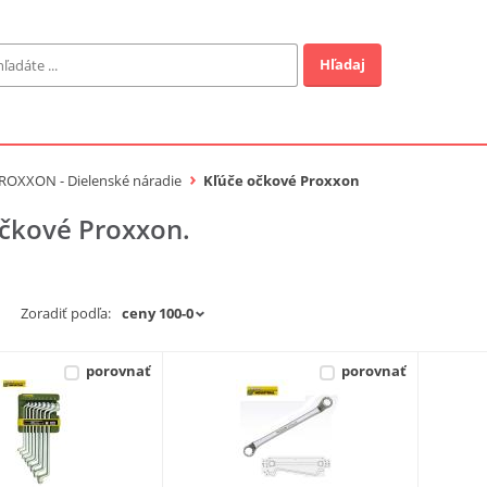
Hľadaj
Záhrada
ofi
ROXXON - Dielenské náradie
Kľúče očkové Proxxon
očkové Proxxon.
Industrial
EUR
Zoradiť podľa:
a v ponuke
porovnať
porovnať