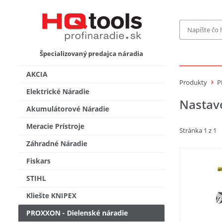
Značka
Špecializovaný predajca náradia
MAKITA
Makita-
AKCIA
Bosch Pr
Produkty
P
Bosch
Elektrické Náradie
Nastav
Gardena
Akumulátorové Náradie
Proxxon 
KNIPEX
Cena do
Meracie Prístroje
Stránka 1 z 1
Stihl
Fiskars
Záhradné Náradie
CMT
novink
Fiskars
Vyhľadať
STIHL
Kliešte KNIPEX
PROXXON - Dielenské náradie