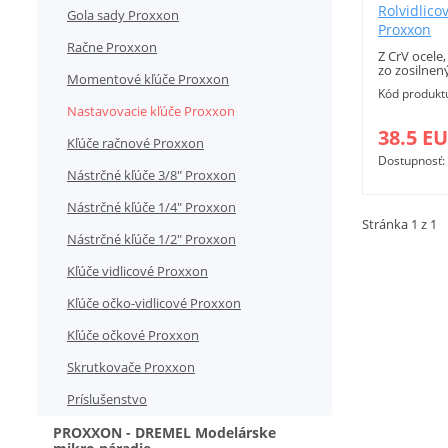
Rolvidlico
Gola sady Proxxon
Proxxon
Račne Proxxon
Z CrV ocele
zo zosilne
Momentové kľúče Proxxon
vlákien. Čit
Kód produkt
rozpätia.
Nastavovacie kľúče Proxxon
38.5 E
Kľúče račnové Proxxon
Dostupnosť:
Nástrčné kľúče 3/8" Proxxon
Nástrčné kľúče 1/4" Proxxon
Stránka 1 z 1
Nástrčné kľúče 1/2" Proxxon
Kľúče vidlicové Proxxon
Kľúče očko-vidlicové Proxxon
Kľúče očkové Proxxon
Skrutkovače Proxxon
Príslušenstvo
PROXXON - DREMEL Modelárske