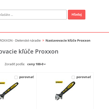
Hľadaj
Záhrada
ofi
ROXXON - Dielenské náradie
Nastavovacie kľúče Proxxon
ovacie kľúče Proxxon
Industrial
Zoradiť podľa:
EUR
porovnať
porovnať
a v ponuke