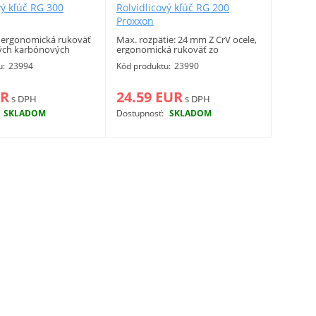
vý kľúč RG 300
Rolvidlicový kľúč RG 200
Proxxon
, ergonomická rukoväť
Max. rozpätie: 24 mm Z CrV ocele,
ných karbónových
ergonomická rukoväť zo
ateľná stupnica
zosilnených karbónových vlákien.
u:
23994
Kód produktu:
23990
Čitateľná stupnica rozpätia.
UR
24.59 EUR
s DPH
s DPH
SKLADOM
Dostupnosť:
SKLADOM
Viac info
Viac info