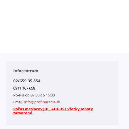
Infocentrum
02/659 35 854
0911 167 658
Po-Pia od 07:30 do 16:00
Email:
info@profinaradie.sk
Počas mesiacov JÚL, AUGUST všetky soboty
zatvorené.