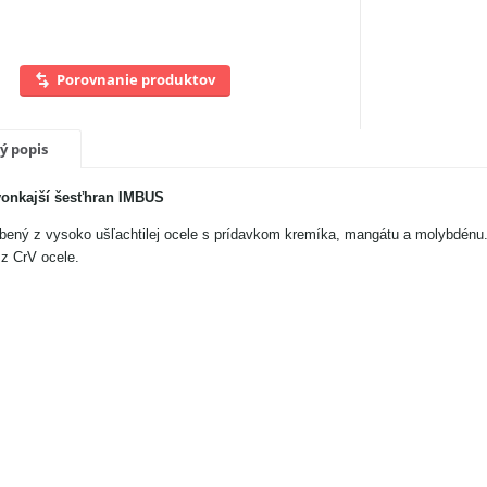
Porovnanie produktov
ý popis
 vonkajší šesťhran IMBUS
obený z vysoko ušľachtilej ocele s prídavkom kremíka, mangátu a molybdénu
 z CrV ocele.