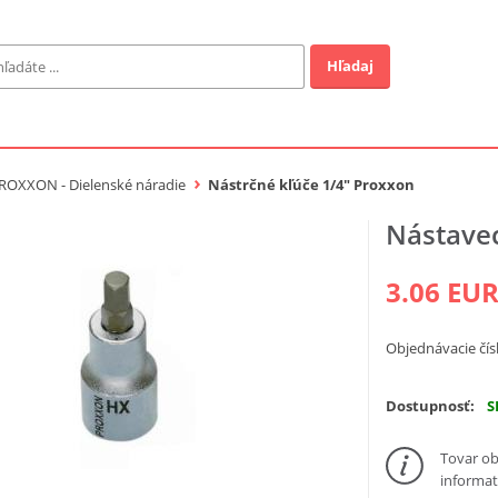
Hľadaj
Záhrada
ofi
ROXXON - Dielenské náradie
Nástrčné kľúče 1/4" Proxxon
Nástave
Industrial
3.06 EU
EUR
Objednávacie čís
a v ponuke
Dostupnosť:
S
Tovar ob
informat