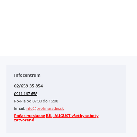
Infocentrum
02/659 35 854
0911 167 658
Po-Pia od 07:30 do 16:00
Email:
info@profinaradie.sk
Počas mesiacov JÚL, AUGUST všetky soboty
zatvorené.