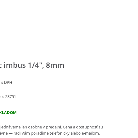
c imbus 1/4", 8mm
R
s DPH
lo:
23751
KLADOM
jednávame len osobne v predajni. Cena a dostupnosť sú
ívne — radi Vám poradíme telefonicky alebo e-mailom.