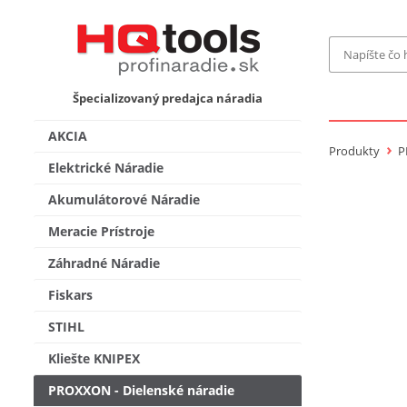
Značka
Špecializovaný predajca náradia
MAKITA
Makita-
AKCIA
Bosch Pr
Produkty
P
Bosch
Elektrické Náradie
Gardena
Akumulátorové Náradie
Proxxon 
KNIPEX
Cena do
Meracie Prístroje
Stihl
Fiskars
Záhradné Náradie
CMT
novink
Fiskars
Vyhľadať
STIHL
Kliešte KNIPEX
PROXXON - Dielenské náradie